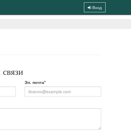
Вход
 связи
Эл. почта*