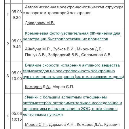
Автоэмиссионная электронно-оптическая структура
05.06
с поворотом траекторий электронов
1
9:30
Давидович
М.В.
Кремниевая фоточувствительная pin-линейка для
регистрации быстропротекающих процессов
05.06
2
9:45
Айнбунд М.Р., Зубков В.И.,
Миронов Д.Е.,
Пашук А.В., Забродский В.В., Соломонов А.В.
Влияние скорости испарения активного вещества
термокатодов на электропрочность электронных
05.06
3
пушек мощных клистронов (математическая модель)
10:00
Комаров
Д.А.
, Морев С.П.
Ячейки с большим аспектным отношением
автоэмиттеров: экспериментальное исследование и
перспективы использования в ЭОС, в том числе с
05.06
ленточными пучками
4
10:15
Морев
С.П.
, Дармаев А.Н., Комаров Д.А., Кузьмич