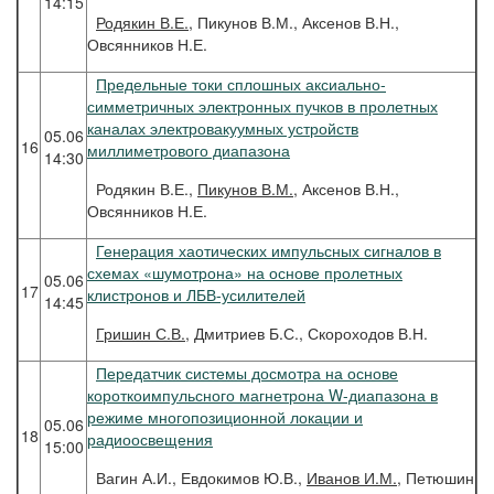
14:15
Родякин
В.Е.
, Пикунов В.М., Аксенов В.Н.,
Овсянников Н.Е.
Предельные токи сплошных аксиально-
симметричных электронных пучков в пролетных
каналах электровакуумных устройств
05.06
16
миллиметрового диапазона
14:30
Родякин В.Е.,
Пикунов В.М.
, Аксенов В.Н.,
Овсянников Н.Е.
Генерация хаотических импульсных сигналов в
схемах «шумотрона» на основе пролетных
05.06
17
клистронов и ЛБВ-усилителей
14:45
Гришин
С.В.
, Дмитриев Б.С., Скороходов В.Н.
Передатчик системы досмотра на основе
короткоимпульсного магнетрона W-диапазона в
режиме многопозиционной локации и
05.06
18
радиоосвещения
15:00
Вагин А.И., Евдокимов Ю.В.,
Иванов И.М.
, Петюшин