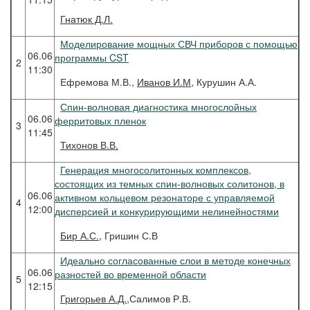
Гнатюк
Д.Л.
Моделирование мощных СВЧ приборов с помощью
06.06
программы CST
2
11:30
Ефремова М.В.,
Иванов И.М,
Курушин А.А.
Спин-волновая диагностика многослойных
06.06
ферритовых пленок
3
11:45
Тихонов
В.В.
Генерация многосолитонных комплексов,
состоящих из темных спин-волновых солитонов, в
06.06
активном кольцевом резонаторе с управляемой
4
12:00
дисперсией и конкурирующими нелинейностями
Бир
А.С.,
Гришин С.В
Идеально согласованные слои в методе конечных
06.06
разностей во временной области
5
12:15
Григорьев
А.Д.,
Салимов Р.В.