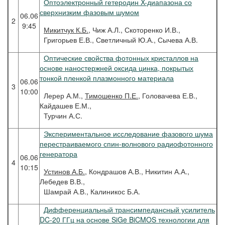
Оптоэлектронный гетеродин X-диапазона со
сверхнизким фазовым шумом
06.06
2
9:45
Микитчук
К.Б.
, Чиж А.Л., Скоторенко И.В.,
Григорьев Е.В., Светличный Ю.А., Сычева А.В.
Оптические свойства фотонных кристаллов на
основе наностержней оксида цинка, покрытых
тонкой пленкой плазмонного материала
06.06
3
10:00
Лерер А.М.,
Тимошенко П.Е.
, Головачева Е.В.,
Кайдашев Е.М.,
Турчин А.С.
Экспериментальное исследование фазового шума
перестраиваемого спин-волнового радиофотонного
генератора
06.06
4
10:15
Устинов
А.Б.
, Кондрашов А.В., Никитин А.А.,
Лебедев В.В.,
Шамрай А.В., Калиникос Б.А.
Дифференциальный трансимпедансный усилитель
DC-20 ГГц на основе SiGe BiCMOS технологии для