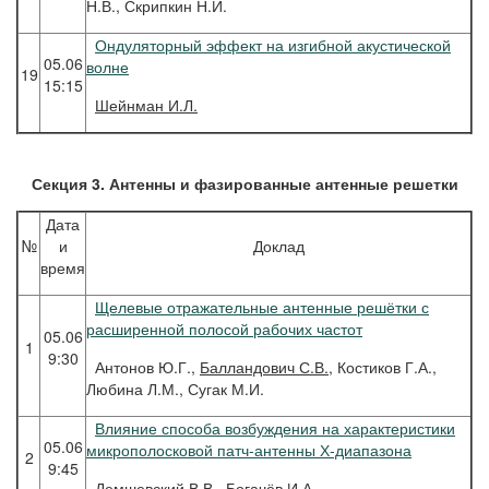
Н.В., Скрипкин Н.И.
Ондуляторный эффект на изгибной акустической
05.06
волне
19
15:15
Шейнман
И.Л.
Секция 3. Антенны и фазированные антенные решетки
Дата
№
и
Доклад
время
Щелевые отражательные антенные решётки с
расширенной полосой рабочих частот
05.06
1
9:30
Антонов Ю.Г.,
Балландович С.В.
, Костиков Г.А.,
Любина Л.М., Сугак М.И.
Влияние способа возбуждения на характеристики
05.06
микрополосковой патч-антенны Х-диапазона
2
9:45
Демшевский В.В.,
Богачёв И.А.