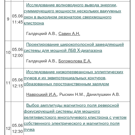
Исследование волноводного вывода энергии,
суммирующего мощности нескольких вакуумных
05.06
окон в выходном резонаторе сверхмощного
9
11:45
клистрона
Галдецкий А.В.,
Савин А.Н.
Проектирование широкополосной замедляющей
05.06
системы для мощной ЛБВ X-диапазона
10
12:00
Галдецкий А.В.,
Богомолова Е.А.
Исследование низкопервеансных эллиптических
пучков и их эквипотенциальных контуров,
05.06
11
образованных пространственным зарядом
12:15
Навроцкий
И.А.
, Рыскин Н.М., Данилушкин А.В.
Выбор амплитуды магнитного поля реверсной
фокусирующей системы для мощного
релятивистского многолучевого клистрона с учетом
собственного электрического и магнитного поля
05.06
12
пучка
12:30