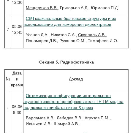
12:30
Мещеряков
В.В.
, Григорьев А.Д., Юрманов П.Д.
СВЧ коаксиальные брэгговские структуры и их
использование для измерения диэлектриков
05.06
7
12:45
Усанов Д.А., Никитов С.А.,
Скрипаль А.В.
,
Пономарев Д.В., Рузанов О.М., Тимофеев И.О.
Секция 5. Радиофотоника
Дата
№
и
Доклад
время
Оптимизация конфигурации интегрального
акустооптического преобразователя TE-TM мод на
06.06
подложке из ниобата лития X-среза
1
9:30
Варламов
А.В.
, Лебедев В.В., Агрузов П.М.,
Ильичев И.В., Шамрай А.В.