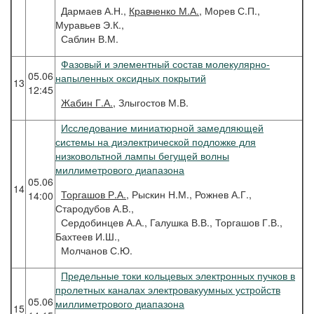
Дармаев А.Н.,
Кравченко М.А.
, Морев С.П.,
Муравьев Э.К.,
Саблин В.М.
Фазовый и элементный состав молекулярно-
05.06
напыленных оксидных покрытий
13
12:45
Жабин
Г.А.
, Злыгостов М.В.
Исследование миниатюрной замедляющей
системы на диэлектрической подложке для
низковольтной лампы бегущей волны
миллиметрового диапазона
05.06
14
Торгашов
Р.А.
, Рыскин Н.М., Рожнев А.Г.,
14:00
Стародубов А.В.,
Сердобинцев А.А., Галушка В.В., Торгашов Г.В.,
Бахтеев И.Ш.,
Молчанов С.Ю.
Предельные токи кольцевых электронных пучков в
пролетных каналах электровакуумных устройств
05.06
миллиметрового диапазона
15