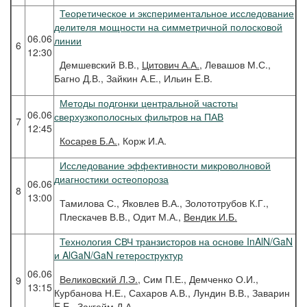
Теоретическое и экспериментальное исследование
делителя мощности на симметричной полосковой
06.06
линии
6
12:30
Демшевский В.В.,
Цитович А.А.
, Левашов М.С.,
Багно Д.В., Зайкин А.Е., Ильин E.В.
Методы подгонки центральной частоты
06.06
сверхузкополосных фильтров на ПАВ
7
12:45
Косарев
Б.А.,
Корж И.А.
Исследование эффективности микроволновой
диагностики остеопороза
06.06
8
13:00
Тамилова С., Яковлев В.А., Золототрубов К.Г.,
Плескачев В.В., Одит М.А.,
Вендик И.Б.
Технология СВЧ транзисторов на основе InAlN/GaN
и AlGaN/GaN гетероструктур
06.06
Великовский
Л.Э.
, Сим П.Е., Демченко О.И.,
9
13:15
Курбанова Н.Е., Сахаров А.В., Лундин В.В., Заварин
E.E., Закгейм Д.А.,