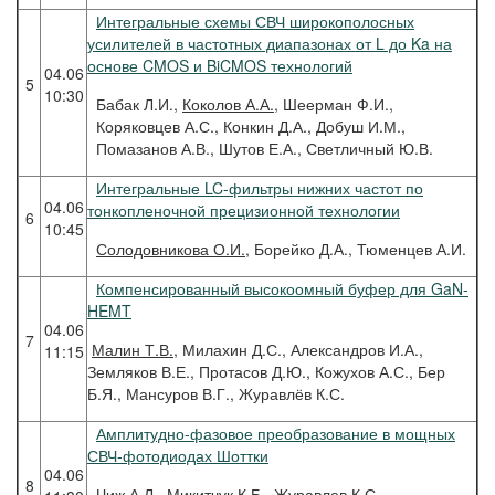
Интегральные схемы СВЧ широкополосных
усилителей в частотных диапазонах от L до Ka на
основе CMOS и BiCMOS технологий
04.06
5
10:30
Бабак Л.И.,
Коколов А.А.
, Шеерман Ф.И.,
Коряковцев А.С., Конкин Д.А., Добуш И.М.,
Помазанов А.В., Шутов Е.А., Светличный Ю.В.
Интегральные LC-фильтры нижних частот по
04.06
тонкопленочной прецизионной технологии
6
10:45
Солодовникова
О.И.
, Борейко Д.А., Тюменцев А.И.
Компенсированный высокоомный буфер для GaN-
HEMT
04.06
7
Малин
Т.В.
, Милахин Д.С., Александров И.А.,
11:15
Земляков В.Е., Протасов Д.Ю., Кожухов А.С., Бер
Б.Я., Мансуров В.Г., Журавлёв К.С.
Амплитудно-фазовое преобразование в мощных
СВЧ-фотодиодах Шоттки
04.06
8
Чиж
А.Л.
, Микитчук К.Б., Журавлев К.С.,