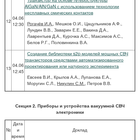
Транзистор на основе гетероструктуры
AlGaN/AlN/GaN с использованием технологии
несплавных омических контактов
04.06
12
Рогачёв
И.А.
, Мешков О.И., Цацульников А.Ф.,
12:30
Лундин В.В., Заварин Е.Е., Вакина Д.А.,
Лаврентьев Д.А., Курочка А.С., Максимов А.С.,
Белов Р.Г., Половинкина В.А.
Создание библиотеки s2p-моделей мощных СВЧ
транзисторов средствами автоматизированного
04.06
проектирования или натурного эксперимента
13
12:45
Евсеев В.И., Крылов А.А., Лупанова Е.А.,
Моругин С.Л.,
Никулин С.М.
, Петров В.В.
Секция 2. Приборы и устройства вакуумной СВЧ
электроники
Дата
№
и
Доклад
время