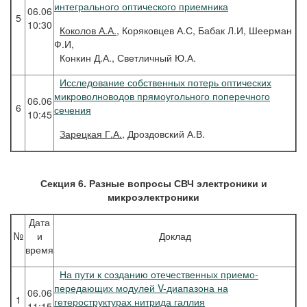
интегрального оптического приемника
06.06
5
10:30
Коколов
А.А.,
Коряковцев А.С, Бабак Л.И, Шеерман
Ф.И,
Конкин Д.А., Светличный Ю.А.
Исследование собственных потерь оптических
микроволноводов прямоугольного поперечного
06.06
6
сечения
10:45
Зарецкая
Г.А.,
Дроздовский А.В.
Секция 6. Разные вопросы СВЧ электроники и
микроэлектроники
Дата
№
и
Доклад
время
На пути к созданию отечественных приемо-
передающих модулей V-диапазона на
06.06
1
гетероструктурах нитрида галлия
11:15