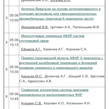
Антенна Вивальди на основе интегрированного в
подложку волновода для сверхширокополосных
05.06
3
автомобильных локаторов К-диапазона частот
10:00
Демшевский
В.В.
, Цитович А.А., Папёнышев М.В.
Многолучевые приемные АФАР систем
05.06
спутниковой связи
4
10:15
Ефимов
А.Г.
, Каменев А.Г., Корнеев С.А.
Приемо-передающий модуль АФАР Х-диапазона с
внутренней калибровкой приемника и функцией
05.06
проверки приемного и передающего каналов
5
10:30
Карасев
М.С.
, Далингер А.Г., Шацкий С.В., Щеголев
С.А., Адиатулин А.В.
Сравнение алгоритмов синтеза диаграмм
05.06
направленности малоэлементных ФАР
6
10:45
Кузьмин
С.В.
, Коровин К.О., Космынин А.Н.