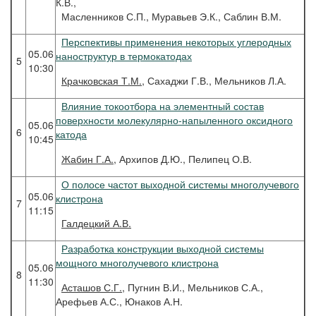
К.В.,
Масленников С.П., Муравьев Э.К., Саблин В.М.
Перспективы применения некоторых углеродных
05.06
наноструктур в термокатодах
5
10:30
Крачковская
Т.М.
, Сахаджи Г.В., Мельников Л.А.
Влияние токоотбора на элементный состав
поверхности молекулярно-напыленного оксидного
05.06
6
катода
10:45
Жабин
Г.А.
, Архипов Д.Ю., Пелипец О.В.
О полосе частот выходной системы многолучевого
05.06
клистрона
7
11:15
Галдецкий
А.В.
Разработка конструкции выходной системы
мощного многолучевого клистрона
05.06
8
11:30
Асташов
С.Г.
, Пугнин В.И., Мельников С.А.,
Арефьев А.С., Юнаков А.Н.