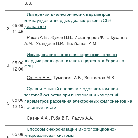
В.В.
Измерения диэлектрических параметров
компаундов и твердых диэлектриков в СВЧ
05.06
диапазоне
3
11:45
Раков
А.В.
, Жуков В.В., Искандеров Ф.Г., Куканов
А.М., Ухандеев В.И., Балбашов А.М.
Исследование сегнетоэлектрических пленок
твердых растворов титаната-цирконата бария на
05.06
4
СВЧ
12:00
Сапего
Е.Н.
, Тумаркин А.В., Злыгостов М.В.
Сравнительный анализ методов исключения
тестовой оснастки при выполнении измерений
05.06
параметров рассеяния электронных компонентов на
5
12:15
печатной плате
Савин
А.А.
, Губа В.Г., Ладур А.А.
Способы синхронизации многопозиционной
05.06
микроволновой системы
6