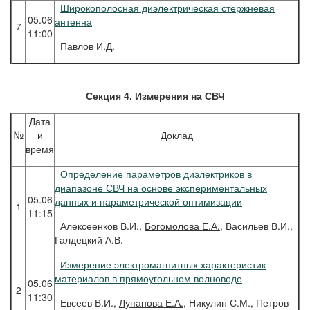
Широкополосная диэлектрическая стержневая
05.06
антенна
7
11:00
Павлов
И.Д.
Секция 4. Измерения на СВЧ
Дата
№
и
Доклад
время
Определение параметров диэлектриков в
диапазоне СВЧ на основе экспериментальных
05.06
данных и параметрической оптимизации
1
11:15
Алексеенков В.И.,
Богомолова Е.А.
, Васильев В.И.,
Галдецкий А.В.
Измерение электромагнитных характеристик
материалов в прямоугольном волноводе
05.06
2
11:30
Евсеев В.И.,
Лупанова Е.А.
, Никулин С.М., Петров