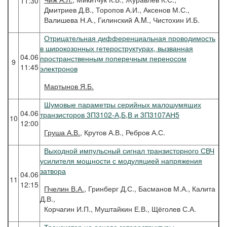
11:30
Дмитриев Д.В., Торопов А.И., Аксенов М.С.,
Валишева Н.А., Гилинский A.M., Чистохин И.Б.
Отрицательная дифференциальная проводимость
в широкозонных гетероструктурах, вызванная
04.06
пространственным поперечным переносом
9
11:45
электронов
Мартынов
Я.Б.
Шумовые параметры серийных малошумящих
04.06
транзисторов 3П3102-А,Б,В и 3П3107АН5
10
12:00
Груша
А.В.
, Крутов А.В., Ребров А.С.
Выходной импульсный сигнал транзисторного СВЧ
усилителя мощности с модуляцией напряжения
затвора
04.06
11
12:15
Пчелин
В.А.
, Гринберг Д.С., Басманов М.А., Калита
Д.В.,
Корчагин И.П., Муштайкин Е.В., Щёголев С.А.