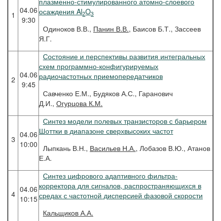
плазменно-стимулированного атомно-слоевого
04.06
осаждения Al
O
2
3
1
9:30
Одиноков В.В.,
Панин В.В.
, Баисов Б.Т., Зассеев
Я.Г.
Состояние и перспективы развития интегральных
схем программно-конфигурируемых
04.06
радиочастотных приемопередатчиков
2
9:45
Савченко Е.М., Будяков А.С., Гаранович
Д.И.,
Огурцова К.М.
Синтез модели полевых транзисторов с барьером
Шоттки в диапазоне сверхвысоких частот
04.06
3
10:00
Лыпкань В.Н.,
Васильев Н.А.
, Лобазов В.Ю., Атанов
Е.А.
Синтез цифрового адаптивного фильтра-
корректора для сигналов, распространяющихся в
04.06
4
средах с частотной дисперсией фазовой скорости
10:15
Кальщиков
А.А.