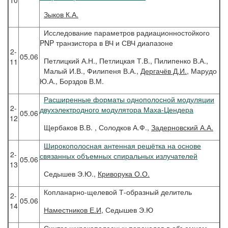
10
Зыков
К.А.
Исследование параметров радиационностойкого
PNP транзистора в ВЧ и СВЧ диапазоне
2-
05.06
Петлицкий А.Н., Петлицкая Т.В., Пилипенко В.А.,
11
Малый И.В., Филипеня В.А.,
Дергачёв Д.И.
, Марудо
Ю.А., Борздов В.М.
Расширенные форматы однополосной модуляции
2-
двухэлектродного модулятора Маха-Цендера
05.06
12
Щербаков В.В. , Солодков А.Ф.,
Задерновский А.А.
Широкополосная антенная решётка на основе
2-
связанных объемных спиральных излучателей
05.06
13
Седышев Э.Ю.,
Криворука О.О.
Копланарно-щелевой Т-образный делитель
2-
05.06
14
Наместников
Е.И
, Седышев Э.Ю