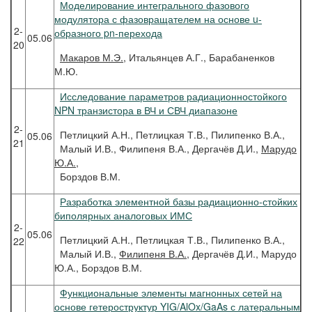
Моделирование интегрального фазового
модулятора с фазовращателем на основе u-
2-
образного pn-перехода
05.06
20
Макаров
М.Э.
, Итальянцев А.Г., Барабаненков
М.Ю.
Исследование параметров радиационностойкого
NPN транзистора в ВЧ и СВЧ диапазоне
2-
Петлицкий А.Н., Петлицкая Т.В., Пилипенко В.А.,
05.06
21
Малый И.В., Филипеня В.А., Дергачёв Д.И.,
Марудо
Ю.А.
,
Борздов В.М.
Разработка элементной базы радиационно-стойких
биполярных аналоговых ИМС
2-
05.06
Петлицкий А.Н., Петлицкая Т.В., Пилипенко В.А.,
22
Малый И.В.,
Филипеня В.А.
, Дергачёв Д.И., Марудо
Ю.А., Борздов В.М.
Функциональные элементы магнонных сетей на
основе гетероструктур YIG/AlOx/GaAs с латеральным