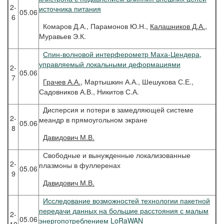
2-
источника питания
05.06
6
Комаров Д.А., Парамонов Ю.Н.,
Калашников Д.А.
,
Муравьев Э.К.
Спин-волновой интерферометр Маха-Цендера,
управляемый локальными деформациями
2-
05.06
7
Грачев
А.А.
, Мартышкин А.А., Шешукова С.Е.,
Садовников А.В., Никитов С.А.
Дисперсия и потери в замедляющей системе
2-
меандр в прямоугольном экране
05.06
8
Давидович
М.В.
Свободные и вынужденные локализованные
2-
плазмоны в фуллеренах
05.06
9
Давидович
М.В.
Исследование возможностей технологии пакетной
передачи данных на большие расстояния с малым
2-
05.06
энергопотреблением LoRaWAN