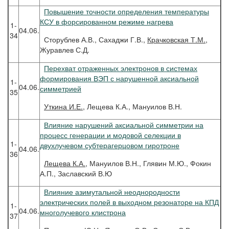
Повышение точности определения температуры
КСУ в форсированном режиме нагрева
1-
04.06.
34
Сторублев А.В., Сахаджи Г.В.,
Крачковская Т.М.
,
Журавлев С.Д.
Перехват отраженных электронов в системах
формирования ВЭП с нарушенной аксиальной
1-
04.06.
симметрией
35
Уткина
И.Е.
, Лещева К.А., Мануилов В.Н.
Влияние нарушений аксиальной симметрии на
процесс генерации и модовой селекции в
1-
двухлучевом субтерагерцовом гиротроне
04.06.
36
Лещева
К.А.
, Мануилов В.Н., Глявин М.Ю., Фокин
А.П., Заславский В.Ю
Влияние азимутальной неоднородности
электрических полей в выходном резонаторе на КПД
1-
04.06.
многолучевого клистрона
37