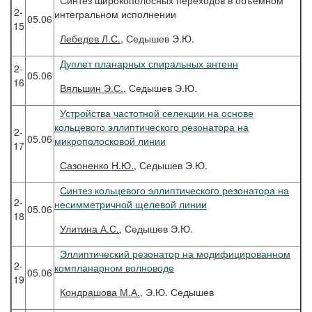
Синтез широкополосных переходов в объемном
2-
интегральном исполнении
05.06
15
Лебедев
Л.С.,
Седышев Э.Ю.
Дуплет планарных спиральных антенн
2-
05.06
16
Вяльшин
Э.С.,
Седышев Э.Ю.
Устройства частотной селекции на основе
кольцевого эллиптического резонатора на
2-
05.06
микрополосковой линии
17
Сазоненко
Н.Ю.
, Седышев Э.Ю.
Синтез кольцевого эллиптического резонатора на
2-
несимметричной щелевой линии
05.06
18
Улитина
А.С.
, Седышев Э.Ю.
Эллиптический резонатор на модифицированном
2-
компланарном волноводе
05.06
19
Кондрашова
М.А.
, Э.Ю. Седышев