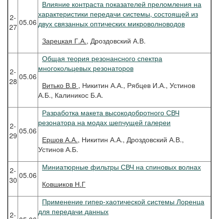
Влияние контраста показателей преломления на
характеристики передачи системы, состоящей из
2-
05.06
двух связанных оптических микроволноводов
27
Зарецкая
Г.А.
, Дроздовский А.В.
Общая теория резонансного спектра
многокольцевых резонаторов
2-
05.06
28
Витько
В.В
, Никитин А.А., Рябцев И.А., Устинов
А.Б., Калиникос Б.А.
Разработка макета высокодобротного СВЧ
резонатора на модах шепчущей галереи
2-
05.06
29
Ершов
А.А.
, Никитин А.А., Дроздовский А.В.,
Устинов А.Б.
Миниатюрные фильтры СВЧ на спиновых волнах
2-
05.06
30
Ковшиков
Н.Г
Применение гипер-хаотической системы Лоренца
для передачи данных
2-