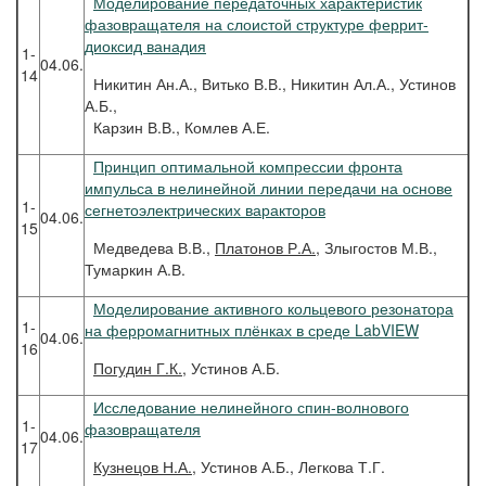
Моделирование передаточных характеристик
фазовращателя на слоистой структуре феррит-
диоксид ванадия
1-
04.06.
14
Никитин Ан.А., Витько В.В., Никитин Ал.А., Устинов
А.Б.,
Карзин В.В., Комлев А.Е.
Принцип оптимальной компрессии фронта
импульса в нелинейной линии передачи на основе
1-
сегнетоэлектрических варакторов
04.06.
15
Медведева В.В.,
Платонов Р.А.
, Злыгостов М.В.,
Тумаркин А.В.
Моделирование активного кольцевого резонатора
1-
на ферромагнитных плёнках в среде LabVIEW
04.06.
16
Погудин
Г.К.
, Устинов А.Б.
Исследование нелинейного спин-волнового
1-
фазовращателя
04.06.
17
Кузнецов
Н.А.
, Устинов А.Б., Легкова Т.Г.