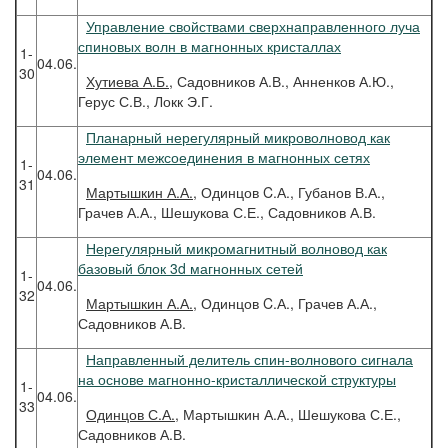
Управление свойствами сверхнаправленного луча
спиновых волн в магнонных кристаллах
1-
04.06.
30
Хутиева
А.Б.
, Садовников А.В., Анненков А.Ю.,
Герус С.В., Локк Э.Г.
Планарный нерегулярный микроволновод как
элемент межсоединения в магнонных сетях
1-
04.06.
31
Мартышкин
А.А.
, Одинцов C.А., Губанов В.А.,
Грачев А.А., Шешукова С.Е., Садовников А.В.
Нерегулярный микромагнитный волновод как
базовый блок 3d магнонных сетей
1-
04.06.
32
Мартышкин
А.А.
, Одинцов C.А., Грачев А.А.,
Садовников А.В.
Направленный делитель спин-волнового сигнала
на основе магнонно-кристаллической структуры
1-
04.06.
33
Одинцов
С.А.
, Мартышкин А.А., Шешукова С.Е.,
Садовников А.В.