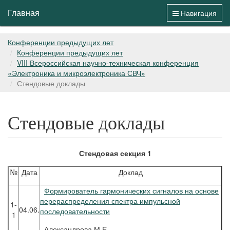
Главная
Навигация
Конференции предыдущих лет
Конференции предыдущих лет
VIII Всероссийская научно-техническая конференция
«Электроника и микроэлектроника СВЧ»
Стендовые доклады
Стендовые доклады
Стендовая секция 1
№
Дата
Доклад
Формирователь гармонических сигналов на основе
перераспределения спектра импульсной
1-
04.06.
последовательности
1
Александрова
М.Е.