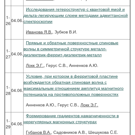
Исследования гетероструктур с квантовой ямой и
дельта-легирующим слоем методами адмиттансной
1-
04.06.
спектроскопии
26
Иванова
Я.В.
, Зубков В.И.
Прямые и обратные поверхностные спиновые
волны в симметричной структуре металл-
1-
04.06.
диэлектрик-феррит-диэлектрик-металл
27
Локк
Э.Г.
, Герус С.В., Анненков А.Ю.
Условие, при котором в ферритовой пластине
возбуждается обратная спиновая волна с
1-
максимальным отношением амплитуд магнитного
04.06.
28
потенциала на противоположных поверхностях
Анненков А.Ю., Герус С.В.,
Локк Э.Г.
Формирование градиентов намагниченности в
1-
нерегулярных магнонных структурах
04.06.
29
Губанов
В.А.
, Садовников А.В., Шешукова C.Е.