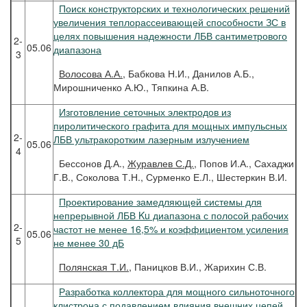
Поиск конструкторских и технологических решений
увеличения теплорассеивающей способности ЗС в
целях повышения надежности ЛБВ сантиметрового
2-
05.06
диапазона
3
Волосова
А.А.
, Бабкова Н.И., Данилов А.Б.,
Мирошниченко А.Ю., Тяпкина А.В.
Изготовление сеточных электродов из
пиролитического графита для мощных импульсных
2-
ЛБВ ультракоротким лазерным излучением
05.06
4
Бессонов Д.А.,
Журавлев С.Д.
, Попов И.А., Сахаджи
Г.В., Соколова Т.Н., Сурменко Е.Л., Шестеркин В.И.
Проектирование замедляющей системы для
непрерывной ЛБВ Ku диапазона с полосой рабочих
2-
частот не менее 16,5% и коэффициентом усиления
05.06
5
не менее 30 дБ
Полянская
Т.И.
, Паницков В.И., Жарихин С.В.
Разработка коллектора для мощного сильноточного
клистрона с подавлением влияния внешних цепей