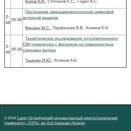
Конов
К.И.
, Степанов Е.С., Годин А.С.
Построение сверхширокополосной цифровой
2-
антенной решетки
05.06
48
Мацаян
М.С.
, Перфильев В.В., Климов К.Н.
Теоретическое исследование оптоэлектронного
СВЧ генератора с фильтром на поверхностных
2-
05.06
спиновых волнах
49
Таценко
И.Ю.
, Устинов А.Б.
© 2026
Санкт-Петербургский государственный электротехнический
университет «ЛЭТИ» им. В.И.Ульянова (Ленина)