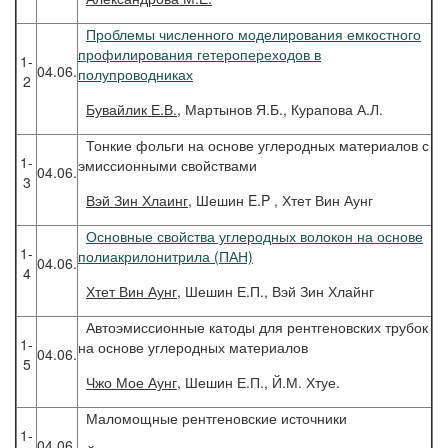
Проблемы численного моделирования емкостного
профилирования гетеропереходов в
1-
04.06.
полупроводниках
2
Бувайлик
Е.В.
, Мартынов Я.Б., Курапова А.Л.
Тонкие фольги на основе углеродных материалов с
1-
эмиссионными свойствами
04.06.
3
Вэй
Зин Хлаинг
, Шешин E.P , Хтет Вин Аунг
Основные свойства углеродных волокон на основе
1-
полиакрилонитрила (ПАН)
04.06.
4
Хтет
Вин Аунг
, Шешин Е.П., Вэй Зин Хлайнг
Автоэмиссионные катоды для рентгеновских трубок
1-
на основе углеродных материалов
04.06.
5
Чжо
Мое Аунг
, Шешин Е.П., Й.М. Хтуе.
Маломощные рентгеновские источники
1-
04.06.