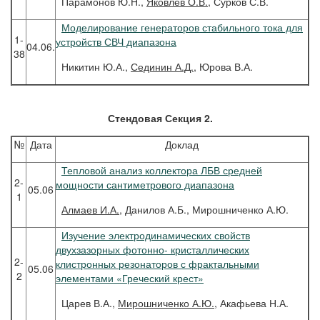
Парамонов Ю.Н.,
Яковлев О.В.
, Сурков С.В.
Моделирование генераторов стабильного тока для
1-
устройств СВЧ диапазона
04.06.
38
Никитин Ю.А.,
Сединин А.Д.
, Юрова В.А.
Стендовая Секция 2.
№
Дата
Доклад
Тепловой анализ коллектора ЛБВ средней
2-
мощности сантиметрового диапазона
05.06
1
Алмаев
И.А.
, Данилов А.Б., Мирошниченко А.Ю.
Изучение электродинамических свойств
двухзазорных фотонно- кристаллических
2-
клистронных резонаторов с фрактальными
05.06
2
элементами «Греческий крест»
Царев В.А.,
Мирошниченко А.Ю.
, Акафьева Н.А.