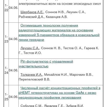
электромагнитных волн на основе эпоксидных смол
1-
04.06.
22
Щербаков
А.Е.
, Соннов Н.В., Леухин С.А.,
Рабчевский Д.А., Казанцев А.В.
Оптимизация технологии получения
радиопоглощающих материалов на основании
измерений S-параметров образцов в коаксиальной
1-
04.06.
линии передачи
23
Леухин
С.А.
, Соннов Н. В., Тестов О. А., Гареев К.
Г., Тестов И.О.
Pin-фотодетектор c управляемой
чувствительностью
1-
04.06.
24
Толкачев
И.А.
, Михайлов Н.И., Марочкин В.В.,
Перепеловский В.В.
Численный расчёт концентрационных профилей в
pHEMT гетероструктурах на основе GaAs с резко
1-
04.06.
неоднородным профилем легирования
25
Соболев
С.М.
, Яковлев Г.Е., Зубков В.И.