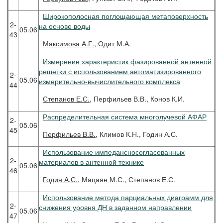
Широкополосная поглощающая метаповерхность
2-
на основе воды
05.06
43
Максимова
А.Г.
, Одит М.А.
Измерение характеристик фазированной антенной
решетки с использованием автоматизированного
2-
05.06
измерительно-вычислительного комплекса
44
Степанов
Е.С.
, Перфильев В.В., Конов К.И.
Распределительная система многолучевой АФАР
2-
05.06
45
Перфильев
В.В.
, Климов К.Н., Годин А.С.
Использование импедансносогласованных
2-
материалов в антенной технике
05.06
46
Годин
А.С.
, Мацаян М.С., Степанов Е.С.
Использование метода парциальных диаграмм для
2-
снижения уровня ДН в заданном направлении
05.06
47