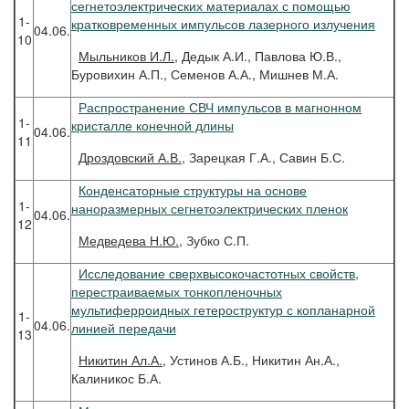
сегнетоэлектрических материалах с помощью
1-
кратковременных импульсов лазерного излучения
04.06.
10
Мыльников
И.Л.
, Дедык А.И., Павлова Ю.В.,
Буровихин А.П., Семенов А.А., Мишнев М.А.
Распространение СВЧ импульсов в магнонном
1-
кристалле конечной длины
04.06.
11
Дроздовский
А.В.
, Зарецкая Г.А., Савин Б.С.
Конденсаторные структуры на основе
1-
наноразмерных сегнетоэлектрических пленок
04.06.
12
Медведева
Н.Ю.
, Зубко С.П.
Исследование сверхвысокочастотных свойств,
перестраиваемых тонкопленочных
мультиферроидных гетероструктур с копланарной
1-
04.06.
линией передачи
13
Никитин
Ал.А.
, Устинов А.Б., Никитин Ан.А.,
Калиникос Б.А.