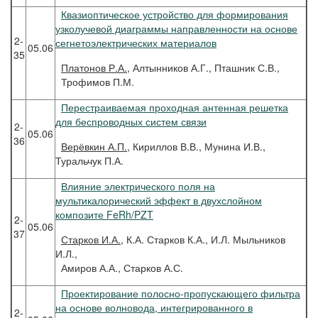
Квазиоптическое устройство для формирования
узколучевой диаграммы направленности на основе
2-
сегнетоэлектрических материалов
05.06
35
Платонов
Р.А.
, Алтынников А.Г., Пташник С.В.,
Трофимов П.М.
Перестраиваемая проходная антенная решетка
для беспроводных систем связи
2-
05.06
36
Верёвкин
А.П.
, Кириллов В.В., Мунина И.В.,
Туральчук П.А.
Влияние электрического поля на
мультикалорический эффект в двухслойном
композите FeRh/PZT
2-
05.06
37
Старков
И.А.
, К.А. Старков К.А., И.Л. Мыльников
И.Л.,
Амиров А.А., Старков А.С.
Проектирование полосно-пропускающего фильтра
на основе волновода, интегрированного в
2-