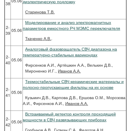
05.06
диэлектрическую подложку
38
Старинова
Т.В.
Моделирование и анализ электромагнитных
2-
параметров емкостного РЧ МЭМС переключателя
05.06
39
Ткаченко
А.В.
.
Аналоговый фазовращатель СВЧ диапазона на
температурно-стабильных варикондах
2-
05.06
40
Фирсенков А.И., Артёшкин А.А., Велькин Д.В.,
Мироненко И.Г.,
Иванов А.А.
Термостабильные СВЧ керамические материалы и
полосно-пропускающие фильтры на их основе
2-
05.06
41
Кузьмич Д.В., Карпова Д.В., Ершова О.М., Морозова
А.И., Фирсенков А.И.,
Иванов А.А.
Встраиваемый детектор контроля проходящей
2-
мощности в СВЧ развязывающих приборах
05.06
42
Горбунов
А.В.
, Гутман С.А., Федотов А.Н.