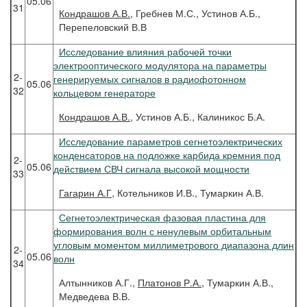
05.06
31
Кондрашов
А.В.
, Гребнев М.С., Устинов А.Б.,
Перепеловский В.В
Исследование влияния рабочей точки
электрооптического модулятора на параметры
2-
генерируемых сигналов в радиофотонном
05.06
32
кольцевом генераторе
Кондрашов
А.В.
, Устинов А.Б., Калиникос Б.А.
Исследование параметров сегнетоэлектрических
конденсаторов на подложке карбида кремния под
2-
05.06
действием СВЧ сигнала высокой мощности
33
Гагарин
А.Г
, Котельников И.В., Тумаркин А.В.
Сегнетоэлектрическая фазовая пластина для
формирования волн с ненулевым орбитальным
угловым моментом миллиметрового диапазона длин
2-
05.06
волн
34
Алтынников А.Г.,
Платонов Р.А.
, Тумаркин А.В.,
Медведева В.В.