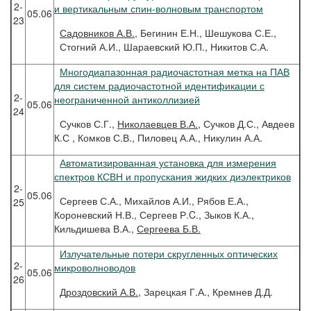
2-
и вертикальным спин-волновым транспортом
05.06
23
Садовников
А.В.
, Бегинин Е.Н., Шешукова С.Е.,
Стогний А.И., Шараевский Ю.П., Никитов С.А.
Многодиапазонная радиочастотная метка на ПАВ
для систем радиочастотной идентификации с
2-
неограниченной антиколлизией
05.06
24
Сучков С.Г.,
Николаевцев В.А.
, Сучков Д.С., Авдеев
К.С , Комков С.В., Пиловец А.А., Никулин А.А.
Автоматизированная установка для измерения
спектров КСВН и пропускания жидких диэлектриков
2-
05.06
Сергеев С.А., Михайлов А.И., Рябов Е.А.,
25
Короневский Н.В., Сергеев Р.C., Зыков К.А.,
Кильдишева В.А.,
Сергеева Б.В.
Излучательные потери скругленных оптических
2-
микроволноводов
05.06
26
Дроздовский
А.В.
, Зарецкая Г.А., Кремнев Д.Д.