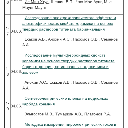
Йе
Мин Хтуе
, Шешин Е.П., Чжо Мое Аунг, Мье
6
Маунг Маунг
Исследование электрокалорического эффекта и
электрофизических свойств керамики на основе
1-
твердых растворов титаната бария-кальция
04.06.
7
Еськов
А.В.
, Анохин А.С., Пахомов О.В., Семенов
А.А.
Исследование мультиферроидных свойств
керамики на основе твердых растворов титаната
бария-стронция, легированных гадолинием и
1-
04.06.
железом
8
Анохин
А.С.
, Еськов А.В., Пахомов О.В., Семенов
А.А.
Сегнетоэлектрические пленки на подложках
1-
карбида кремния
04.06.
9
Злыгостов
М.В.
, Тумаркин А.В., Платонов Р.А.
Методика измерения пироэлектрических токов в