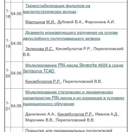
Термостабилизация фильтров на
1-
магнитостатических волнах
04.06.
18
Мартынов
М.И.
, Дубовой В.А., Фирсенков А.И.
Дозиметр ионизирующего излучения на основе
двухслойного полуплавающего затвора
1-
04.06.
19
Зеленова
И.С.
, Кинзябулатов Р.Р., Перепеловский
В.В.
Моделирование PIN-диода Skyworks 4609 в среде
1-
Sentaurus TCAD
04.06.
20
Кинзябулатов
Р.Р.
, Перепеловский В.В.
Моделирование статических и динамических
характеристик PIN-диода и их коррекция в условиях
1-
радиационного облучения
04.06.
21
Даниленко А.А.,
Кинзябулатов Р.Р.
, Иванов А.Д.,
Марочкин В.В., Перепеловский В.В.
Покрытия для пирамидальных поглотителей