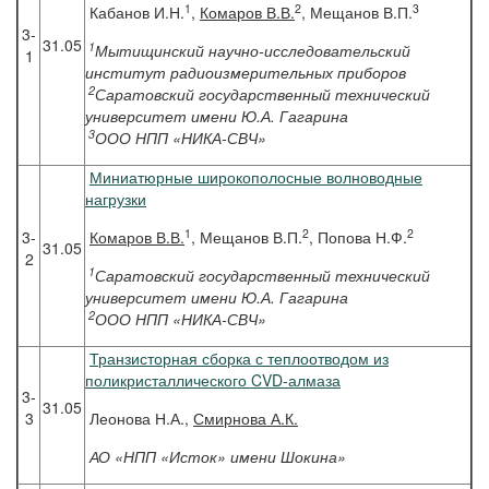
1
2
3
Кабанов И.Н.
,
Комаров В.В.
, Мещанов В.П.
3-
31.05
1
Мытищинский научно-исследовательский
1
институт радиоизмерительных приборов
2
Саратовский государственный технический
университет имени Ю.А. Гагарина
3
ООО НПП «НИКА-СВЧ»
Миниатюрные широкополосные волноводные
нагрузки
1
2
2
3-
Комаров
В.В.
, Мещанов В.П.
, Попова Н.Ф.
31.05
2
1
Саратовский государственный технический
университет имени Ю.А. Гагарина
2
ООО НПП «НИКА-СВЧ»
Транзисторная сборка с теплоотводом из
поликристаллического CVD-алмаза
3-
31.05
3
Леонова Н.А.,
Смирнова А.К.
АО «НПП «Исток» имени Шокина»