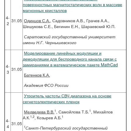
поверхностных магнитостатических волн в массиве
магнонных кристаллов
4-
31.05
Одинцов
С.А.
, Садовников А.В., Грачев А.А.,
2
Шешукова С.Е., Бегинин Е.Н., Шараевский Ю.П.
Саратовский государственный университет
имени Н.Г. Чернышевского
Моделирование линейных модуляции и
демодуляции для беспроводного канала связи с
замираниями в математическом пакете MathCad
4-
31.05
3
Батенков
К.А.
Академия ФСО России
Утроитель частоты СВЧ диапазона на основе
сегнетоэлектрических пленок
1
1
Медведева
В.В.
, Самойлова Т.Б.
, Михайлов
1,2
1
А.К.
, Козырев А.Б.
4-
31.05
4
1
Санкт-Петербургский государственный