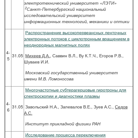
электротехнический университет «ЛЭТИ»
2
Санкт-Петербургский национальный
исследовательский университет
информационных технологий, механики и оптики
Распространение высокопервеансных ленточных
электронных потоков с циклотронным вращением в
неоднородных магнитных полях
4-
31.05
Михеев
Д.А.
, Саввин В.Л., Ву К.Т.Ч., Егоров Р.В.,
5
Шуваев И.И.
Московский государственный университет
имени М.В. Ломоносова
Многочастотные субтерагерцовые гиротроны для
спектроскопии и диагностики плазмы
4-
31.05
Завольский Н.А., Запевалов В.Е., Зуев А.С.,
Седов
6
А.С.
Институт прикладной физики РАН
Исследование процесса переключения