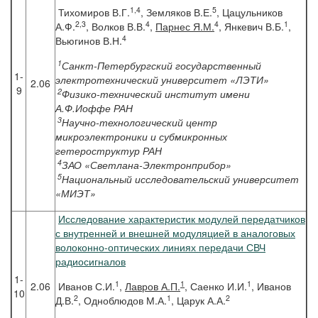
1,4
5
Тихомиров В.Г.
, Земляков В.Е.
, Цацульников
2,3
4
4
1
А.Ф.
, Волков В.В.
,
Парнес Я.М.
, Янкевич В.Б.
,
4
Вьюгинов В.Н.
1
Санкт-Петербургский государственный
1-
электротехнический университет «ЛЭТИ»
2.06
9
2
Физико-технический институт имени
А.Ф.Иоффе РАН
3
Научно-технологический центр
микроэлектроники и субмикронных
гетероструктур РАН
4
ЗАО «Светлана-Электронприбор»
5
Национальный исследовательский университет
«МИЭТ»
Исследование характеристик модулей передатчиков
с внутренней и внешней модуляцией в аналоговых
волоконно-оптических линиях передачи СВЧ
радиосигналов
1-
1
1
1
2.06
Иванов С.И.
,
Лавров А.П.
, Саенко И.И.
, Иванов
10
2
1
2
Д.В.
, Одноблюдов М.А.
, Царук А.А.