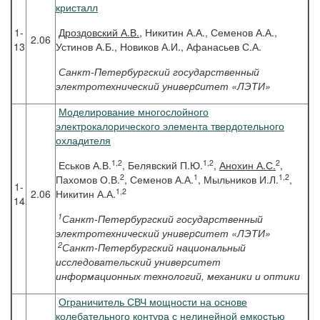
кристалл
1-
Дроздовский
А.В.,
Никитин А.А., Семенов А.А.,
2.06
13
Устинов А.Б., Новиков А.И., Афанасьев С.А.
Санкт-Петербургский государственный
электротехнический универcитет «ЛЭТИ»
Моделирование многослойного
электрокалорического элемента твердотельного
охладителя
1,2
1,2
2
Еськов А.В.
, Белявский П.Ю.
,
Анохин А.С.
,
2
1
1,2
Пахомов О.В.
, Семенов А.А.
, Мыльников И.Л.
,
1-
1,2
2.06
Никитин А.А.
14
1
Санкт-Петербургский государственный
электротехнический универcитет «ЛЭТИ»
2
Санкт-Петербургский национальный
исследовательский университет
информационных технологий, механики и оптики
Ограничитель СВЧ мощности на основе
колебательного контура с нелинейной емкостью