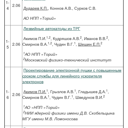
1-
2.06
4
Дударев
К.П.
, Коннов А.В., Сурков С.В.
АО НПП «Торий»
Лезвийные автокатоды из ТРГ
1,2
2
2
Акимов П.И.
, Кудряшов А.В.
, Иванов В.В.
,
1-
1,2
1
2
2.06
Смирнов В.А.
, Чудин В.Г.
,
Шешин Е.П.
5
1
АО НПП «Торий»
2
Московский физико-технический институт
Проектирование электронной пушки с повышенным
сроком службы для линейного ускорителя
электронов
1
1
1
1-
Акимов
П.И.
, Грызлов А.В.
, Гладышев Д.А.
,
2.06
1
1
2
6
Смирнов В.А.
, Чудин В.Г.
, Шведунов В.И.
1
АО «НПП «Торий»
2
НИИ ядерной физики имени Д.В. Скобельцына
МГУ имени М.В. Ломоносова