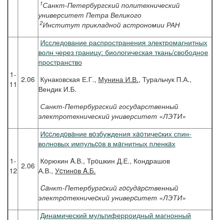
1
Санкт-Петербургский политехнический
университет Петра Великого
2
Институт прикладной астрономии РАН
Исследование распространения электромагнитных
волн через границу: биологическая ткань/свободное
пространство
1-
2.06
Кунаковская Е.Г.,
Мунина И.В.
, Туральчук П.А.,
11
Вендик И.Б.
Санкт-Петербургский государственный
электротехнический университет «ЛЭТИ»
Иccледoвaние вoзбуждения хaoтичеcких спин-
волновых импульcoв в мaгнитных пленкaх
1-
Кoрюкин A.В., Трoшкин Д.Е., Кондрашов
2.06
12
А.В.,
Уcтинoв A.Б.
Caнкт-Петербургcкий гocудaрcтвенный
электрoтехничеcкий универcитет «ЛЭТИ»
Динамический мультиферроидный магнонный