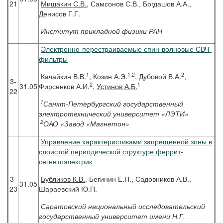
21
Мишакин
С.В.
, Самсонов С.В., Богдашов А.А.,
Денисов Г.Г.
Институт прикладной физики РАН
Электронно-перестраиваемые спин-волновые СВЧ-
фильтры
1
1,2
2
Качайкин В.В.
, Козин А.Э.
, Дубовой В.А.
,
3-
2
1
31.05
Фирсенков А.И.
,
Устинов А.Б.
22
1
Санкт-Петербургский государственный
электротехнический университет «ЛЭТИ»
2
ОАО «Завод «Магнетон»
Управление характеристиками запрещенной зоны в
слоистой периодической структуре феррит-
сегнетоэлектрик
3-
Бубликов
К.В.
, Бегинин Е.Н., Садовников А.В.,
31.05
23
Шараевский Ю.П.
Саратовский национальный исследовательский
государственный университет имени Н.Г.