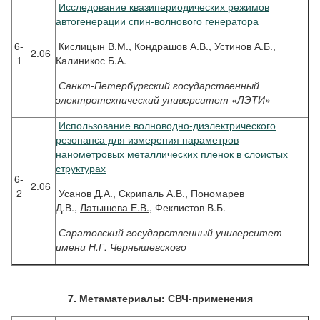
Исследование квазипериодических режимов
автогенерации спин-волнового генератора
6-
Кислицын В.М., Кондрашов А.В.,
Устинов А.Б.
,
2.06
1
Калиникос Б.А.
Санкт-Петербургский государственный
электротехнический университет «ЛЭТИ»
Использование волноводно-диэлектрического
резонанса для измерения параметров
нанометровых металлических пленок в слоистых
структурах
6-
2.06
2
Усанов Д.А., Скрипаль А.В., Пономарев
Д.В.,
Латышева Е.В.
, Феклистов В.Б.
Саратовский государственный университет
имени Н.Г. Чернышевского
7. Метаматериалы: СВЧ-применения