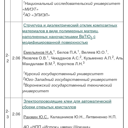
1
Национальный исследовательский университет
«МИЭТ»
2
АО «ЭПИЭЛ»
Структура и диэлектрический отклик композитных
материалов в виде полимерных матриц,
наполненных наночастицами BaTiO
c
3
модифицированной поверхностью
1
1
1
Емельянов
Н.А.
, Белов П.А.
, Веляев Ю.О.
,
2-
1
2
2
2.06
Яковлев О.В.
, Чекаданов А.С.
, Кузьменко А.П.
, Аль
2
3
3
Мандалави В.М.
, Коротков Л.Н.
1
Курский государственный университет
2
Юго-Западный государственный университет
3
Воронежский государственный технический
университет
Электропроводящие клеи для автоматической
сборки открытых кристаллов
2-
2.06
3
Ранжин
Ю.С.
, Калашников Ю.Н., Литвиненко Н.П.
АО «НПП «Исток» имени Шокина»