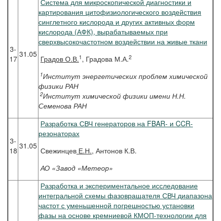
Система для микроскопической диагностики и
картирования цитофизиологического воздействия
синглетного кислорода и других активных форм
кислорода (АФК), вырабатываемых при
сверхвысокочастотном воздействии на живые ткани
3-
31.05
1
2
17
Градов
О.В.
, Градова М.А.
1
Институт энергетических проблем химической
физики РАН
2
Институт химической физики имени Н.Н.
Семенова РАН
Разработка СВЧ генераторов на FBAR- и CCR-
резонаторах
3-
31.05
18
Свежинцев
Е.Н.
, Антонов К.В.
АО «Завод «Метеор»
Разработка и экспериментальное исследование
интегральной схемы фазовращателя СВЧ диапазона
частот с уменьшенной погрешностью установки
фазы на основе кремниевой КМОП-технологии для