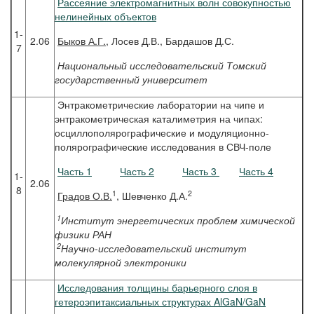
Рассеяние электромагнитных волн совокупностью
нелинейных объектов
1-
2.06
Быков
А.Г.
, Лосев Д.В., Бардашов Д.С.
7
Национальный исследовательский Томский
государственный университет
Энтракометрические лаборатории на чипе и
энтракометрическая каталиметрия на чипах:
осциллополярографические и модуляционно-
полярографические исследования в СВЧ-поле
Часть 1
Часть 2
Часть 3
Часть 4
1-
2.06
8
1
2
Градов
О.В.
, Шевченко Д.А.
1
Институт энергетических проблем химической
физики РАН
2
Научно-исследовательский институт
молекулярной электроники
Исследования толщины барьерного слоя в
гетероэпитаксиальных структурах AlGaN/GaN