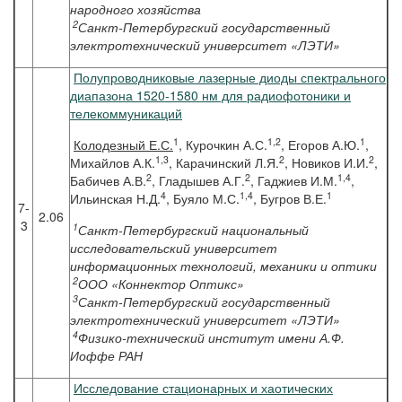
народного хозяйства
2
Санкт-Петербургский государственный
электротехнический университет «ЛЭТИ»
Полупроводниковые лазерные диоды спектрального
диапазона 1520-1580 нм для радиофотоники и
телекоммуникаций
1
1,2
1
Колодезный
Е.С.
, Курочкин А.С.
, Егоров А.Ю.
,
1,3
2
2
Михайлов А.К.
, Карачинский Л.Я.
, Новиков И.И.
,
2
2
1,4
Бабичев А.В.
, Гладышев А.Г.
, Гаджиев И.М.
,
4
1,4
1
Ильинская Н.Д.
, Буяло М.С.
, Бугров В.Е.
7-
2.06
3
1
Санкт-Петербургский национальный
исследовательский университет
информационных технологий, механики и оптики
2
ООО «Коннектор Оптикс»
3
Санкт-Петербургский государственный
электротехнический университет «ЛЭТИ»
4
Физико-технический институт имени А.Ф.
Иоффе РАН
Исследование стационарных и хаотических