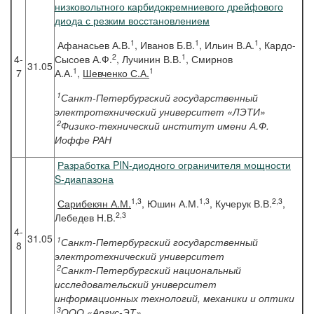
низковольтного карбидокремниевого дрейфового
диода с резким восстановлением
1
1
1
Афанасьев А.В.
, Иванов Б.В.
, Ильин В.А.
, Кардо-
2
1
4-
Сысоев А.Ф.
, Лучинин В.В.
, Смирнов
31.05
1
1
7
А.А.
,
Шевченко С.А.
1
Санкт-Петербургский государственный
электротехнический университет «ЛЭТИ»
2
Физико-технический институт имени А.Ф.
Иоффе РАН
Разработка PIN-диодного ограничителя мощности
S-диапазона
1,3
1,3
2,3
Сарибекян
А.М.
, Юшин А.М.
, Кучерук В.В.
,
2,3
Лебедев Н.В.
4-
31.05
1
Санкт-Петербургский государственный
8
электротехнический университет
2
Санкт-Петербургский национальный
исследовательский университет
информационных технологий, механики и оптики
3
ООО «Аргус-ЭТ»