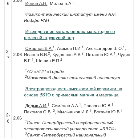
2.06
6
Ионов
А.Н.
, Мелех Б.А-Т.
Физико-технический институт имени А.Ф.
Иоффе РАН
Исследование металлопористых катодов со
щелевой структурой пор
1
1
1
Смирнов
В.А.
, Акимов П.И.
, Александров В.Ю.
,
2-
2
2
1
2.06
Иванов В.В.
, Кудряшов А.В.
, Потапов Ю.А.
, Чудин
7
1
2
В.Г.
, Шешин Е.П.
1
АО «НПП «Торий»
2
Московский физико-технический институт
Электропроводность высокоомной керамики на
основе BSTO c примесями магния и марганца
1
1
1
Дедык
А.И.
, Семёнов А.А.
, Павлова Ю.В.
,
2
1
1
Пахомов О.В.
, Мыльников И.Л.
, Богачёв Ю.В.
2-
2.06
8
1
Санкт-Петербургский государственный
электротехнический университет «ЛЭТИ»
2
Санкт-Петербургский национальный