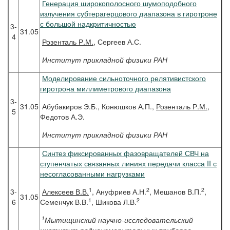
Генерация широкополосного шумоподобного
излучения субтерагерцового диапазона в гиротроне
с большой надкритичностью
3-
31.05
4
Розенталь
Р.М.
, Сергеев А.С.
Институт прикладной физики РАН
Моделирование сильноточного релятивистского
гиротрона миллиметрового диапазона
3-
31.05
Абубакиров Э.Б., Конюшков А.П.,
Розенталь Р.М.
,
5
Федотов А.Э.
Институт прикладной физики РАН
Синтез фиксированных фазовращателей СВЧ на
ступенчатых связанных линиях передачи класса II с
несогласованными нагрузками
1
2
2
3-
Алексеев
В.В.
, Ануфриев А.Н.
, Мешанов В.П.
,
31.05
1
2
6
Семенчук В.В.
, Шикова Л.В.
1
Мытищинский научно-исследовательский