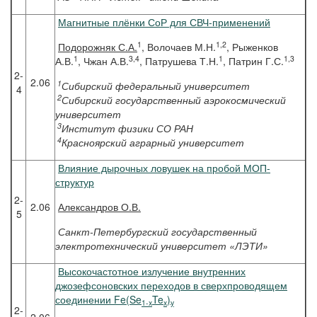
Магнитные плёнки СоР для СВЧ-применений
1
1,2
Подорожняк
С.А.
, Волочаев М.Н.
, Рыженков
1
3,4
1
1,3
А.В.
, Чжан А.В.
, Патрушева Т.Н.
, Патрин Г.С.
2-
2.06
1
Сибирский федеральный университет
4
2
Сибирский государственный аэрокосмический
университет
3
Институт физики СО РАН
4
Красноярский аграрный университет
Влияние дырочных ловушек на пробой МОП-
структур
2-
2.06
Александров
О.В.
5
Санкт-Петербургский государственный
электротехнический университет «ЛЭТИ»
Высокочастотное излучение внутренних
джозефсоновских переходов в сверхпроводящем
соединении Fe(Se
Te
)
1-x
x
y
2-