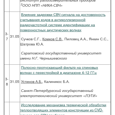
институт радиоизмерительных приборов
2
ООО НПП «НИКА-СВЧ»
Влияние задержки СВЧ сигнала на достоверность
считывания кодов в антиколлизионной
радиочастотной системе идентификации на
поверхностных акустических волнах
3-
31.05
7
Сучков С.Г.,
Комков С.В.
, Пиловец А.А., Янкин С.С.,
Шатрова Ю.А.
Саратовский государственный университет
имени Н.Г. Чернышевского
Полосно-пропускающий фильтр на спиновых
волнах с перестройкой в диапазоне 4-12 ГГц
3-
31.05
Устинов
А.Б.
, Калиникос Б.А.
8
Санкт-Петербургский государственный
электротехнический университет «ЛЭТИ»
Исследование механизма термической обработки
теплоотводящих элементов конструкции из CVD-