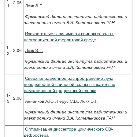
2.06
1
Локк
Э.Г.
Фрязинский филиал института радиотехники и
электроники имени В.А. Котельникова РАН
Изочастотные зависимости спиновых волн в
неограниченной ферритовой среде
1-
2.06
Локк
Э.Г.
2
Фрязинский филиал института радиотехники и
электроники имени В.А. Котельникова РАН
Сверхнаправленное распространение луча
поверхностной спиновой волны в касательно
намагниченной ферритовой пленке
1-
2.06
3
Анненков А.Ю., Герус С.В.,
Локк Э.Г.
Фрязинский филиал института радиотехники и
электроники имени В.А. Котельникова РАН
Оптимизация диссектора циклического СВЧ
дефростера