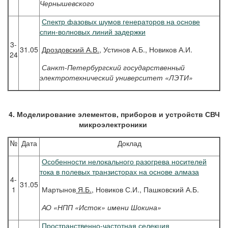
Чернышевского
Спектр фазовых шумов генераторов на основе
спин-волновых линий задержки
3-
31.05
Дроздовский
А.В.
, Устинов А.Б., Новиков А.И.
24
Санкт-Петербургский государственный
электротехнический университет «ЛЭТИ»
4. Моделирование элементов, приборов и устройств СВЧ
микроэлектроники
№
Дата
Доклад
Особенности нелокального разогрева носителей
тока в полевых транзисторах на основе алмаза
4-
31.05
1
Мартынов
Я.Б.
, Новиков С.И., Пашковский А.Б.
АО «НПП «Исток» имени Шокина»
Пространственно-частотная селекция