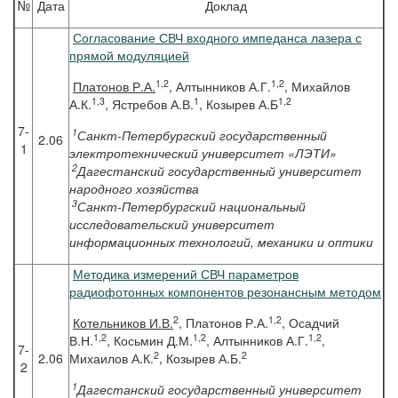
№
Дата
Доклад
Согласование СВЧ входного импеданса лазера с
прямой модуляцией
1,2
1,2
Платонов
Р.А.
, Алтынников А.Г.
, Михайлов
1,3
1
1,2
А.К.
, Ястребов А.В.
, Козырев А.Б
7-
1
Санкт-Петербургский государственный
2.06
1
электротехнический университет «ЛЭТИ»
2
Дагестанский государственный университет
народного хозяйства
3
Санкт-Петербургский национальный
исследовательский университет
информационных технологий, механики и оптики
Методика измерений СВЧ параметров
радиофотонных компонентов резонансным методом
2
1,2
Котельников
И.В.
, Платонов Р.А.
, Осадчий
1,2
1,2
1,2
В.Н.
, Косьмин Д.М.
, Алтынников А.Г.
,
7-
2
2
2.06
Михаилов А.К.
, Козырев А.Б.
2
1
Дагестанский государственный университет