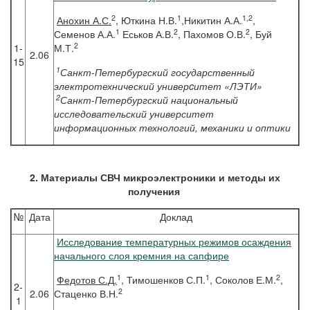
2
1
1,2
Анохин
А.С.
, Юткина Н.В.
,Никитин А.А.
,
1
2
2
Семенов А.А.
Еськов А.В.
, Пахомов О.В.
, Буй
2
1-
М.Т.
2.06
15
1
Санкт-Петербургский государственный
электротехнический универcитет «ЛЭТИ»
2
Санкт-Петербургский национальный
исследовательский университет
информационных технологий, механики и оптики
2. Материалы СВЧ микроэлектроники и методы их
получения
№
Дата
Доклад
Исследование температурных режимов осаждения
начального слоя кремния на сапфире
1
1
2
Федотов
С.Д.
, Тимошенков С.П.
, Соколов Е.М.
,
2-
2
2.06
Стаценко В.Н.
1