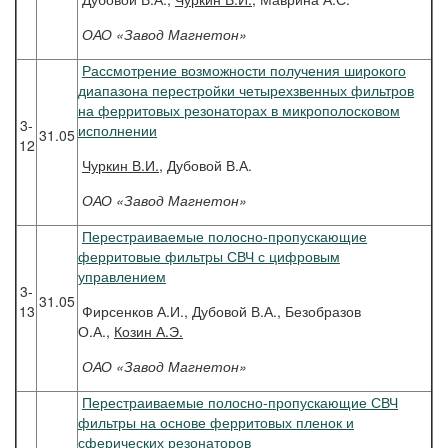
ОАО «Завод Магнетон»
Рассмотрение возможности получения широкого
диапазона перестройки четырехзвенных фильтров
на ферритовых резонаторах в микрополосковом
3-
исполнении
31.05
12
Чуркин
В.И.
, Дубовой В.А.
ОАО «Завод Магнетон»
Перестраиваемые полосно-пропускающие
ферритовые фильтры СВЧ с цифровым
управлением
3-
31.05
13
Фирсенков А.И., Дубовой В.А., Безобразов
О.А.,
Козин А.Э.
ОАО «Завод Магнетон»
Перестраиваемые полосно-пропускающие СВЧ
фильтры на основе ферритовых пленок и
сферических резонаторов