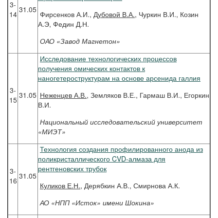
3-
31.05
14
Фирсенков А.И.,
Дубовой В.А.
, Чуркин В.И., Козин
А.Э, Федин Д.Н.
ОАО «Завод Магнетон»
Исследование технологических процессов
получения омических контактов к
наногетероструктурам на основе арсенида галлия
3-
31.05
Неженцев
А.В.
, Земляков В.Е., Гармаш В.И., Егоркин
15
В.И.
Национальный исследовательский университет
«МИЭТ»
Технология создания профилированного анода из
поликристаллического CVD-алмаза для
рентгеновских трубок
3-
31.05
16
Куликов
Е.Н.
, Дерябкин А.В., Смирнова А.К.
АО «НПП «Исток» имени Шокина»