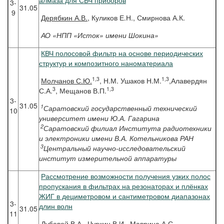
алмаза для СВЧ приборов
3-
31.05
9
Дерябкин
А.В.
, Куликов Е.Н., Смирнова А.К.
АО «НПП «Исток» имени Шокина»
КВЧ полосовой фильтр на основе периодических
структур и композитного наноматериала
1,3
1,3
Молчанов
С.Ю.
, Н.М. Ушаков Н.М.
,Алавердян
3
1,3
С.А.
, Мещанов В.П.
3-
31.05
1
Саратовский государственный технический
10
университет имени Ю.А. Гагарина
2
Саратовский филиал Института радиотехники
и электроники имени В.А. Котельникова РАН
3
Центральный научно-исследовательский
институт измерительной аппаратуры
Рассмотрение возможности получения узких полос
пропускания в фильтрах на резонаторах и плёнках
ЖИГ в дециметровом и сантиметровом диапазонах
3-
длин волн
31.05
11
Дубовой В.А.,
Чуркин В.И.
, Маврина А.С.