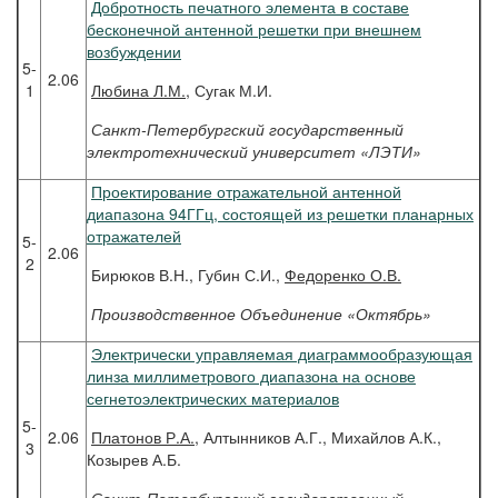
Добротность печатного элемента в составе
бесконечной антенной решетки при внешнем
возбуждении
5-
2.06
1
Любина
Л.М.
, Сугак М.И.
Санкт-Петербургский государственный
электротехнический университет «ЛЭТИ»
Проектирование отражательной антенной
диапазона 94ГГц, состоящей из решетки планарных
отражателей
5-
2.06
2
Бирюков В.Н., Губин С.И.,
Федоренко О.В.
Производственное Объединение «Октябрь»
Электрически управляемая диаграммообразующая
линза миллиметрового диапазона на основе
сегнетоэлектрических материалов
5-
2.06
Платонов
Р.А.
, Алтынников А.Г., Михайлов А.К.,
3
Козырев А.Б.