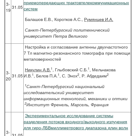
приемопередающих трактовтелекоммуникационных
3-
31.05
систем
19
Балашов Е.В., Коротков А.С.,
Румянцев И.А.
Санкт-Петербургский политехнический
университет Петра Великого
Настройка и согласование антенны двухчастотного
7 Тл магнитно-резонансного томографа при помощи
метаповерхностей
1
1
Никулин
А.В.
, Глыбовский С.Б.
, Мельчакова
3-
1
1
2
2
31.05
И.В.
, Белов П.А.
, С. Энох
, Р. Абдедаим
20
1
Санкт-Петербургский национальный
исследовательский университет
информационных технологий, механики и оптики
2
Институт Френель, Марсель, Франция
Экспериментальное исследование системы
разделения потоков входного/выходного излучения
для гиро-ЛБВмиллиметрового диапазона длин волн
3-
31.05