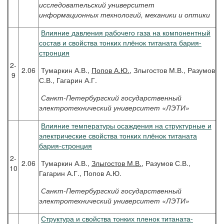
исследовательский университет
информационных технологий, механики и оптики
Влияние давления рабочего газа на компонентный
состав и свойства тонких плёнок титаната бария-
стронция
2-
2.06
Тумаркин А.В.,
Попов А.Ю.
, Злыгостов М.В., Разумов
9
С.В., Гагарин А.Г.
Санкт-Петербургский государственный
электротехнический университет «ЛЭТИ»
Влияние температуры осаждения на структурные и
электрические свойства тонких плёнок титаната
бария-стронция
2-
2.06
Тумаркин А.В.,
Злыгостов М.В.
, Разумов С.В.,
10
Гагарин А.Г., Попов А.Ю.
Санкт-Петербургский государственный
электротехнический университет «ЛЭТИ»
Структура и свойства тонких пленок титаната-