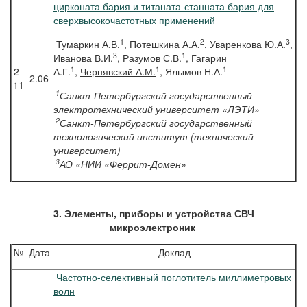
цирконата бария и титаната-станната бария для
сверхвысокочастотных применений
1
2
3
Тумаркин А.В.
, Потешкина А.А.
, Уваренкова Ю.А.
,
3
1
Иванова В.И.
, Разумов С.В.
, Гагарин
1
1
1
2-
А.Г.
,
Чернявский А.М.
, Ялымов Н.А.
2.06
11
1
Санкт-Петербургский государственный
электротехнический университет «ЛЭТИ»
2
Санкт-Петербургский государственный
технологический институт (технический
университет)
3
АО «НИИ «Феррит-Домен»
3. Элементы, приборы и устройства СВЧ
микроэлектроник
№
Дата
Доклад
Частотно-селективный поглотитель миллиметровых
волн