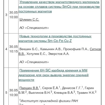
Управление качеством магнитотвердого материала
на основе сплавов системы SmCo при производстве
постоянных магнитов
30.05
3
10:00
Шумкин
С.С.
АО «Спецмагнит»
Новые технологии в производстве постоянных
магнитов системы Sm-Co-Fe-Cu-Z
30.05
4
Векшин Б.С., Камынин А.В., Прокофьев П.А.,
Ситнов
10:15
В.В.
, Хотулев Е.С., Эверстов А.А.
АО «Спецмагнит»
Применение 6Н-SiC карбида кремния в ММ
диапазоне для окон вывода энергии средней
мощности
1
1
1
Паршин
В.В.
, Серов E.A.
, Денисов Г.Г.
, Гарин
30.05
2
3
3
3
5
Б.M.
, Вьюгинов В.Н.
, Клевцов В.A.
, Травин Н.К.
10:30
1
Институт прикладной физики РАН
2