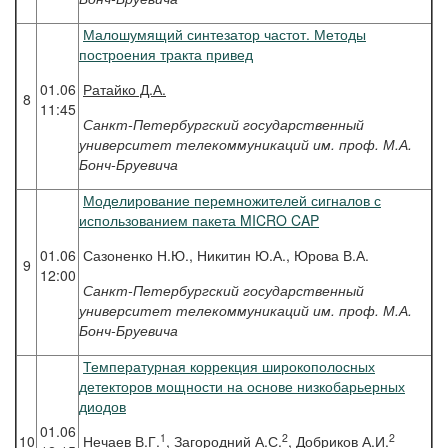
Малошумящий синтезатор частот. Методы
построения тракта привед
01.06
Ратайко
Д.А.
8
11:45
Санкт-Петербургский государственный
университет телекоммуникаций им. проф. М.А.
Бонч-Бруевича
Моделирование перемножителей сигналов с
использованием пакета MICRO CAP
01.06
Сазоненко Н.Ю., Никитин Ю.А., Юрова В.А.
9
12:00
Санкт-Петербургский государственный
университет телекоммуникаций им. проф. М.А.
Бонч-Бруевича
Температурная коррекция широкополосных
детекторов мощности на основе низкобарьерных
диодов
01.06
1
2
2
10
Нечаев В.Г.
, Загородний А.С.
, Добриков А.И.