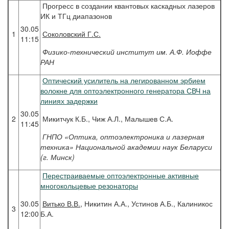
Прогресс в создании квантовых каскадных лазеров
ИК и ТГц диапазонов
30.05
1
Соколовский
Г.С.
11:15
Физико-технический институт им. А.Ф. Иоффе
РАН
Оптический усилитель на легированном эрбием
волокне для оптоэлектронного генератора СВЧ на
линиях задержки
30.05
2
Микитчук К.Б., Чиж А.Л., Малышев С.А.
11:45
ГНПО «Оптика, оптоэлектроника и лазерная
техника» Национальной академии наук Беларуси
(г. Минск)
Перестраиваемые оптоэлектронные активные
многокольцевые резонаторы
30.05
Витько
В.В.
, Никитин А.А., Устинов А.Б., Калиникос
3
12:00
Б.А.