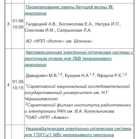
Проектирование лампы бегущей волны W-
диапазона
01.06
3
Галдецкий А.В., Богомолова Е.А., Натура И.П.,
10:00
Соколова И.М., Сапрынская Л.А.
АО «НПП «Исток» им. Шокина»
Автоэмиссионная электронно-оптическая системы с
ленточным пучком для ЛБВ терагерцевого
диапазона
1,2
1,3
1,2
Давидович М.В.
, Бушуев Н.А.
, Яфаров Р.К.
01.06
4
1
Саратовский национальный исследовательский
10:15
государственный университет им. Н.Г.
Чернышевского
2
Саратовский филиал института радиотехники
и электроники РАН им. В.А. Котельникова
3
ОАО «НПП «Алмаз»
Неадиабатическая электронно-оптическая система
для 170ГГц/1 МВт непрерывного гиротрона