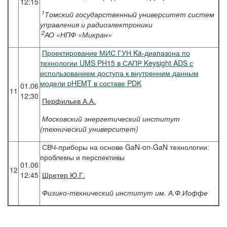
12:15
1
Томский государственный университет систем
управления и радиоэлектроники
2
АО «НПФ «Микран»
Проектирование МИС ГУН Ka-диапазона по
технологии UMS PH15 в САПР Keysight ADS с
использованием доступа к внутренним данным
модели pHEMT в составе PDK
01.06
11
12:30
Перфильев
А.А.
Московский энергетический институт
(технический университет)
СВЧ-приборы на основе GaN-on-GaN технологии:
проблемы и перспективы
01.06
12
12:45
Шретер
Ю.Г.
Физико-технический институт им. А.Ф.Иоффе