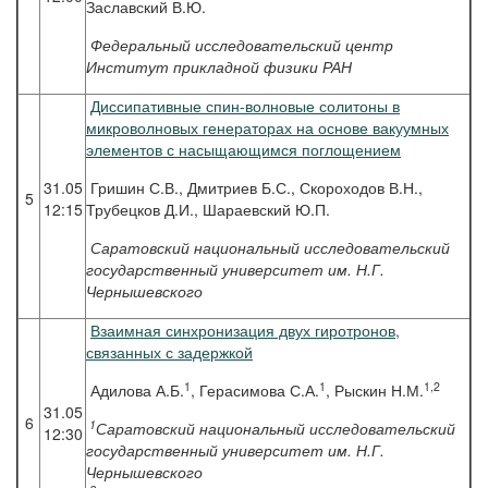
Заславский В.Ю.
Федеральный исследовательский центр
Институт прикладной физики РАН
Диссипативные спин-волновые солитоны в
микроволновых генераторах на основе вакуумных
элементов с насыщающимся поглощением
31.05
Гришин С.В., Дмитриев Б.С., Скороходов В.Н.,
5
12:15
Трубецков Д.И., Шараевский Ю.П.
Саратовский национальный исследовательский
государственный университет им. Н.Г.
Чернышевского
Взаимная синхронизация двух гиротронов,
связанных с задержкой
1
1
1,2
Адилова А.Б.
, Герасимова С.А.
, Рыскин Н.М.
31.05
6
1
Саратовский национальный исследовательский
12:30
государственный университет им. Н.Г.
Чернышевского