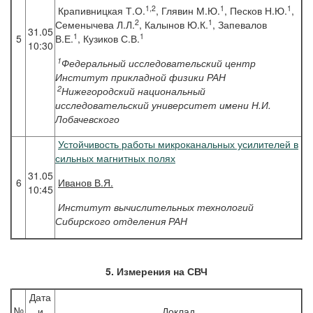
1,2
1
1
Крапивницкая Т.О.
, Глявин М.Ю.
, Песков Н.Ю.
,
2
1
Семенычева Л.Л.
, Калынов Ю.К.
, Запевалов
31.05
1
1
5
В.Е.
, Кузиков С.В.
10:30
1
Федеральный исследовательский центр
Институт прикладной физики РАН
2
Нижегородский национальный
исследовательский университет имени Н.И.
Лобачевского
Устойчивость работы микроканальных усилителей в
сильных магнитных полях
31.05
6
Иванов
В.Я.
10:45
Институт вычислительных технологий
Сибирского отделения РАН
5. Измерения на СВЧ
Дата
№
и
Доклад