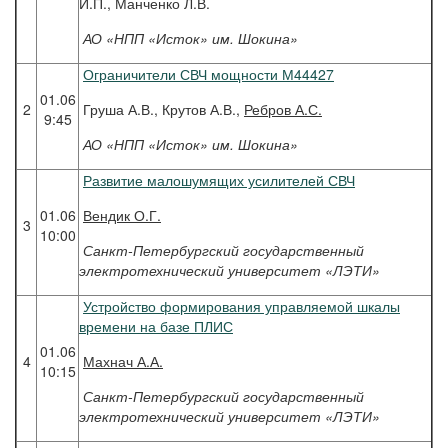
И.П., Манченко Л.В.
АО «НПП «Исток» им. Шокина»
Ограничители СВЧ мощности М44427
01.06
2
Груша А.В., Крутов А.В.,
Ребров А.С.
9:45
АО «НПП «Исток» им. Шокина»
Развитие малошумящих усилителей СВЧ
01.06
Вендик
О.Г.
3
10:00
Санкт-Петербургский государственный
электротехнический университет «ЛЭТИ»
Устройство формирования управляемой шкалы
времени на базе ПЛИС
01.06
4
Махнач
А.А.
10:15
Санкт-Петербургский государственный
электротехнический университет «ЛЭТИ»