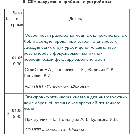
9. СВЧ вакуумные приборы и устройства
Дата
№
и
Доклад
время
Особенности разработки мощных широкополосных
ЛБВ на секционированных встречно-штыревых
замедляющих структурах и цепочке связанных
резонаторов с фокусировкой магнитной
01.06
периодической фокусирующей системой
1
9:30
Стройков Е.А., Полянская Т.И., Жарихин С.В.,
Паницков В.И
АО «НПП «Исток» им. Шокина»
Электронно-оптическая система для низковольтных
ламп обратной волны с компрессией ленточного
пучка
01.06
2
9:45
Приступчик Н.К., Галдецкий А.В., Куликова И.В.
АО НПП «Исток» им. Шокина»