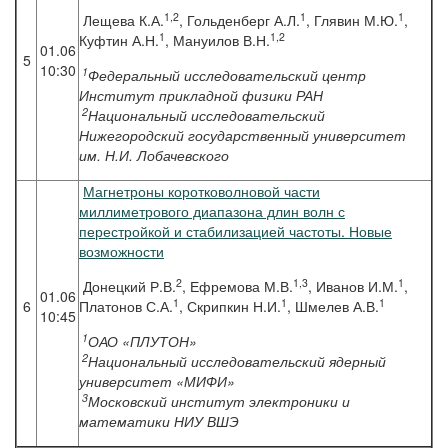
1,2
1
1
Лещева К.А.
, Гольденберг А.Л.
, Глявин М.Ю.
,
1
1,2
Куфтин А.Н.
, Мануилов В.Н.
01.06
5
10:30
1
Федеральный исследовательский центр
Институт прикладной физики РАН
2
Национальный исследовательский
Нижегородский государственный университет
им. Н.И. Лобачевского
Магнетроны коротковолновой части
миллиметрового диапазона длин волн с
перестройкой и стабилизацией частоты. Новые
возможности
2
1,3
1
Донецкий Р.В.
, Ефремова М.В.
, Иванов И.М.
,
01.06
1
1
1
6
Платонов С.А.
, Скрипкин Н.И.
, Шмелев А.В.
10:45
1
ОАО «ПЛУТОН»
2
Национальный исследовательский ядерный
университет «МИФИ»
3
Московский институт электроники и
математики НИУ ВШЭ