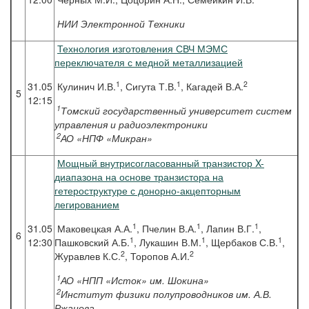
НИИ Электронной Техники
Технология изготовления СВЧ МЭМС
переключателя с медной металлизацией
1
1
2
31.05
Кулинич И.В.
, Сигута Т.В.
, Кагадей В.А.
5
12:15
1
Томский государственный университет систем
управления и радиоэлектроники
2
АО «НПФ «Микран»
Мощный внутрисогласованный транзистор X-
диапазона на основе транзистора на
гетероструктуре с донорно-акцепторным
легированием
1
1
1
31.05
Маковецкая А.А.
, Пчелин В.А.
, Лапин В.Г.
,
6
1
1
1
12:30
Пашковский А.Б.
, Лукашин В.М.
, Щербаков С.В.
,
2
2
Журавлев К.С.
, Торопов А.И.
1
АО «НПП «Исток» им. Шокина»
2
Институт физики полупроводников им. А.В.
Ржанова