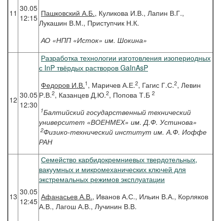
30.05
11
Пашковский
А.Б.
, Куликова И.В., Лапин В.Г.,
12:15
Лукашин В.М., Приступчик Н.К.
АО «НПП «Исток» им. Шокина»
Разработка технологии изготовления изопериодных
с InP твёрдых растворов GaInAsP
1
2
2
Федоров
И.В.
, Маричев А.Е.
, Гагис Г.С.
, Левин
2
2
2
30.05
Р.В.
, Казанцев Д.Ю.
, Попова Т.Б
12
12:30
1
Балтийский государственный технический
университет «ВОЕНМЕХ» им. Д.Ф. Устинова»
2
Физико-технический институт им. А.Ф. Иоффе
РАН
Семейство карбидокремниевых твердотельных,
вакуумных и микромеханических ключей для
экстремальных режимов эксплуатации
30.05
13
Афанасьев
А.В.
, Иванов А.С., Ильин В.А., Корляков
12:45
А.В., Лагош А.В., Лучинин В.В.