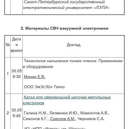
Санкт-Петербургский государственный
электротехнический университет «ЛЭТИ»
2. Материалы СВЧ вакуумной электроники
Дата
№
и
Доклад
время
Технология напыления тонких пленок. Применение
и оборудование
30.05
1
9:30
Минин
Е.В.
ООО ЭмЭсЭйч Техно
Катод для сверхмощной цепочки импульсных
клистронов
30.05
2
Галина Н.М., Литвинюк И.Ю., Мамонтов А.В.,
9:45
Симонов К.Г.,
Соколов А.М.
, Черников С.А.
АО «НПП «Исток» им. Шокина»