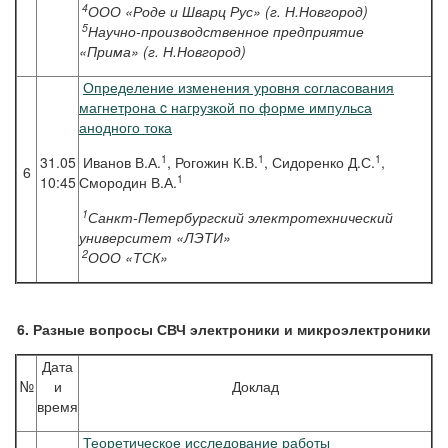
4
ООО «Роде и Шварц Рус» (г. Н.Новгород)
5
Научно-производственное предприятие
«Прима» (г. Н.Новгород)
Определение изменения уровня согласования
магнетрона c нагрузкой по форме импульса
анодного тока
1
1
1
31.05
Иванов В.А.
, Рогожин К.В.
, Сидоренко Д.С.
,
6
1
10:45
Смородин В.А.
1
Санкт-Петербургский электротехнический
университет «ЛЭТИ»
2
ООО «ТСК»
6. Разные вопросы СВЧ электроники и микроэлектроники
Дата
№
и
Доклад
время
Теоретическое исследование работы