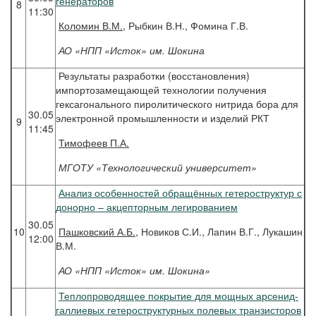
генераторов
8
11:30
Коломин
В.М.
, Рыбкин В.Н., Фомина Г.В.
АО «НПП «Исток» им. Шокина
Результаты разработки (восстановления)
импортозамещающей технологии получения
гексагонального пиролитического нитрида бора для
30.05
электронной промышленности и изделий РКТ
9
11:45
Тимофеев
П.А.
МГОТУ «Технологический университет»
Анализ особенностей обращённых гетероструктур с
донорно – акцепторным легированием
30.05
10
Пашковский
А.Б.
, Новиков С.И., Лапин В.Г., Лукашин
12:00
В.М.
АО «НПП «Исток» им. Шокина»
Теплопроводящее покрытие для мощных арсенид-
галлиевых гетероструктурных полевых транзисторов