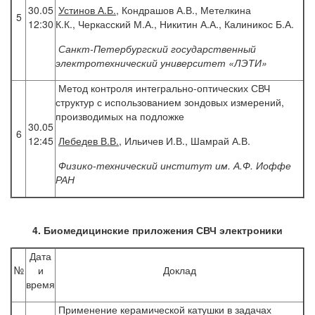
30.05
Устинов
А.Б.
, Кондрашов А.В., Метелкина
5
12:30
К.К., Черкасский М.А., Никитин А.А., Калиникос Б.А.
Санкт-Петербургский государственный
электротехнический университет «ЛЭТИ»
Метод контроля интегрально-оптических СВЧ
структур с использованием зондовых измерений,
производимых на подложке
30.05
6
12:45
Лебедев
В.В.
, Ильичев И.В., Шамрай А.В.
Физико-технический институт им. А.Ф. Иоффе
РАН
4. Биомедицинские приложения СВЧ электроники
Дата
№
и
Доклад
время
Применение керамической катушки в задачах