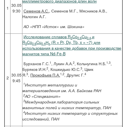
миллиметрового диапазонов длин волн
30.05
1
9:30
Семенов
А.С.
, Семенов М.Г., Мясников А.В.,
Налогин А.Г.
АО «НПП «Исток» им. Шокина»
Исследование сплавов R
Co
Cu
и
3
0.6
0.4
R
Co
Cu
Н
(R = Pr, Dy, Tb, x = ~7) для
3
0.6
0.4
х
использования в качестве добавок при производстве
магнитов типа Nd-Fe-B
1
2
1,3
Бурханов Г.С.
, Лукин А.А.
, Кольчугина Н.Б.
,
2
3
Буряков И.Н.
, Кошкидько Ю.С.
, Цвик
3
1,2
4
30.05
Я.
,
Прокофьев П.А.
, Друлис Г.
2
9:45
1
Институт металлургии и
материаловедения им. А.А. Байкова РАН
2
АО «Спецмагнит»
3
Международная лаборатория сильных
магнитных полей и низких температур, ПАН
4
Институт низких температур и структурных
исследований, ПАН