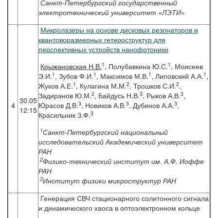
Санкт-Петербургский государственный
электротехнический университет «ЛЭТИ»
Микролазеры на основе дисковых резонаторов и
квантоворазмерных гетероструктур для
перспективных устройств нанофотоники
1
1
Крыжановская
Н.В.
, Полубавкина Ю.С.
, Моисеев
1
1
1
1
Э.И.
, Зубов Ф.И.
, Максимов М.В.
, Липовский А.А.
,
1
2
2
Жуков А.Е.
, Кулагина М.М.
, Трошков С.И.
,
2
3
3
Задиранов Ю.М.
, Байдусь Н.В.
, Рыков А.В.
,
30.05
3
3
3
4
Юрасов Д.В.
, Новиков А.В.
, Дубинов А.А.
,
12:15
3
Красильник З.Ф.
1
Санкт-Петербургский национальный
исследовательский Академический университет
РАН
2
Физико-технический институт им. А.Ф. Иоффе
РАН
3
Институт физики микроструктур РАН
Генерация СВЧ стационарного солитонного сигнала
и динамического хаоса в оптоэлектронном кольце