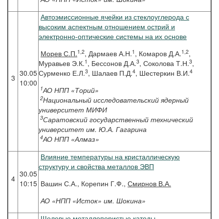
Автоэмиссионные ячейки из стеклоуглерода с
высоким аспектным отношением острий и
электронно-оптические системы на их основе
1,2
1
1,2
Морев
С.П.
, Дармаев А.Н.
, Комаров Д.А.
,
1
3
3
Муравьев Э.К.
, Бессонов Д.А.
, Соколова Т.Н.
,
3
4
4
30.05
Сурменко Е.Л.
, Шалаев П.Д.
, Шестеркин В.И.
3
10:00
1
АО НПП «Торий»
2
Национальный исследовательский ядерный
университет МИФИ
3
Саратовский государственный технический
университет им. Ю.А. Гагарина
4
АО НПП «Алмаз»
Влияние температуры на кристаллическую
структуру и свойства металлов ЭВП
30.05
4
10:15
Вашин С.А., Корепин Г.Ф.,
Смирнов В.А.
АО «НПП «Исток» им. Шокина»
Щелевые металлопористые катоды