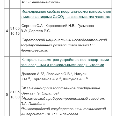
АО «Светлана-Рост»
Исследование свойств неорганических нановолокон
с микрочастицами СaСО
на сверхвысоких частотах
3
Сергеев С.А., Короневский Н.В., Гулманов
31.05
4
Э.Э.,Сергеев Р.C.
10:15
Саратовский национальный исследовательский
государственный университет имени Н.Г.
Чернышевского
Контроль параметров устройств с нестандартными
волноводными и коаксиальными соединителями
1
2
Данилов А.Б
, Лавричев О.В.
, Никулин
3
4
5
С.М.
, Торгованов А.И.
, Шипунов А.С.
1
АО Научно-производственное предприятие
31.05
«Алмаз» (г. Саратов)
5
10:30
2
Арзамасский приборостроительный завод им.
П.А. Пландина
3
Нижегородский государственный технический
университет им. Р.Е. Алексеева