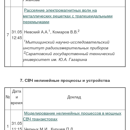
Рассеяние электромагнитных волн на
металлических решетках с трапецеидальными
перемычками
1
2
31.05
Невский А.А.
, Комаров В.В.
7
12:45
1
Мытищинский научно-исследовательский
институт радиоизмерительных приборов
2
Саратовский государственный технический
университет им. Ю.А. Гагарина
7. СВЧ нелинейные процессы и устройства
Дата
№
и
Доклад
время
Моделирование нелинейных процессов в мощных
СВЧ транзисторах
31.05
1
11:15
Черных М.И., Куршев П.Л.