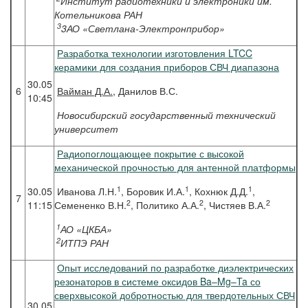
Институт радиотехники и электроники им.
Котельникова РАН
3
3АО «Светлана-Электронприбор»
Разработка технологии изготовления LTCC
керамики для создания приборов СВЧ диапазона
30.05
6
Вайман
Д.А.
, Данилов В.С.
10:45
Новосибирский государственный технический
университет
Радиопоглощающее покрытие с высокой
механической прочностью для антенной платформы
1
1
1
30.05
Иванова Л.Н.
, Боровик И.А.
, Кохнюк Д.Д.
,
7
2
2
2
11:15
Семененко В.Н.
, Политико А.А.
, Чистяев В.А.
1
АО «ЦКБА»
2
ИТПЭ РАН
Опыт исследований по разработке диэлектрических
резонаторов в системе оксидов Ba–Mg–Ta со
сверхвысокой добротностью для твердотельных СВЧ
30.05