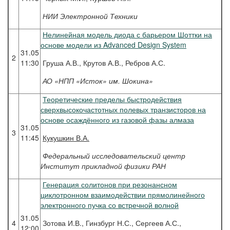
НИИ Электронной Техники
Нелинейная модель диода с барьером Шоттки на
основе модели из Advanced Design System
31.05
2
11:30
Груша А.В., Крутов А.В., Ребров А.С.
АО «НПП «Исток» им. Шокина»
Теоретические пределы быстродействия
сверхвысокочастотных полевых транзисторов на
основе осаждённого из газовой фазы алмаза
31.05
3
11:45
Кукушкин
В.А.
Федеральный исследовательский центр
Институт прикладной физики РАН
Генерация солитонов при резонансном
циклотронном взаимодействии прямолинейного
электронного пучка со встречной волной
31.05
4
Зотова И.В., Гинзбург Н.С., Сергеев А.С.,
12:00