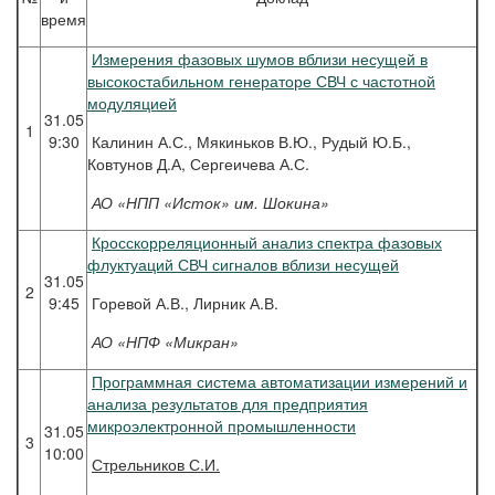
время
Измерения фазовых шумов вблизи несущей в
высокостабильном генераторе СВЧ с частотной
модуляцией
31.05
1
9:30
Калинин А.С., Мякиньков В.Ю., Рудый Ю.Б.,
Ковтунов Д.А, Сергеичева А.С.
АО «НПП «Исток» им. Шокина»
Кросскорреляционный анализ спектра фазовых
флуктуаций СВЧ сигналов вблизи несущей
31.05
2
9:45
Горевой А.В., Лирник А.В.
АО «НПФ «Микран»
Программная система автоматизации измерений и
анализа результатов для предприятия
микроэлектронной промышленности
31.05
3
10:00
Стрельников
С.И.