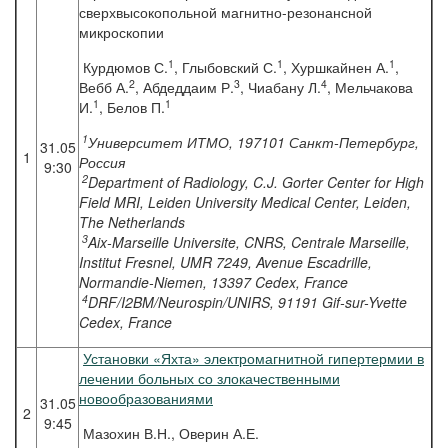
сверхвысокопольной магнитно-резонансной
микроскопии
1
1
1
Курдюмов С.
, Глыбовский С.
, Хуршкайнен А.
,
2
3
4
Вебб А.
, Абдеддаим Р.
, Чиабану Л.
, Мельчакова
1
1
И.
, Белов П.
1
Университет ИТМО, 197101 Санкт-Петербург,
31.05
1
Россия
9:30
2
Department of Radiology, C.J. Gorter Center for High
Field MRI, Leiden University Medical Center, Leiden,
The Netherlands
3
Aix-Marseille Universite, CNRS, Centrale Marseille,
Institut Fresnel, UMR 7249, Avenue Escadrille,
Normandie-Niemen, 13397 Cedex, France
4
DRF/I2BM/Neurospin/UNIRS, 91191 Gif-sur-Yvette
Cedex, France
Установки «Яхта» электромагнитной гипертермии в
лечении больных со злокачественными
новообразованиями
31.05
2
9:45
Мазохин В.Н., Оверин А.Е.