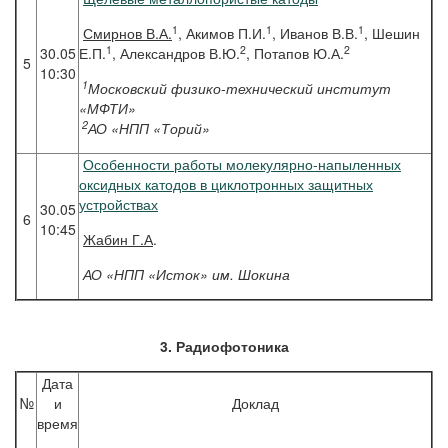
1
1
1
Смирнов
В.А.
, Акимов П.И.
, Иванов В.В.
, Шешин
1
2
2
30.05
Е.П.
, Александров В.Ю.
, Потапов Ю.А.
5
10:30
1
Московский физико-технический институт
«МФТИ»
2
АО «НПП «Торий»
Особенности работы молекулярно-напыленных
оксидных катодов в циклотронных защитных
устройствах
30.05
6
10:45
Жабин
Г.А
.
АО «НПП «Исток» им. Шокина
3. Радиофотоника
Дата
№
и
Доклад
время