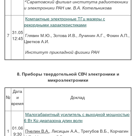
2
Саратовский филиал института радиотехники
и электроники РАН им. В.А. Котельникова
Компактные электронные ТГц мазеры с
рекордными характеристиками
31.05
7
Глявин М.Ю., Зотова И.В., Лучинин А.Г., Фокин А.П.,
12:45
Цветков А.И.
Институт прикладной физики РАН
8. Приборы твердотельной СВЧ электроники и
микроэлектроники
Дата
№
и
Доклад
время
Малогабаритный усилитель с выходной мощностью
6 Вт Кu-диапазона длин волн
01.06
1
Пчелин
В.А.
, Лисицын А.А., Трегубов В.Б., Корчагин
9:30