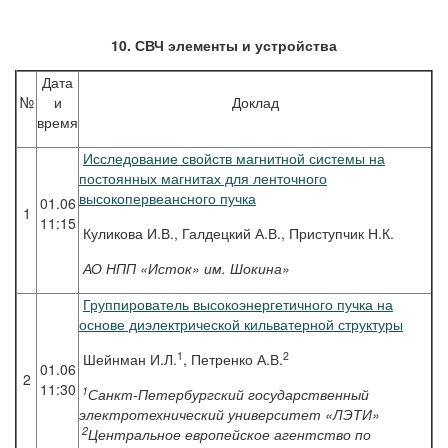
10. СВЧ элементы и устройства
Дата
№
и
Доклад
время
Исследование свойств магнитной системы на
постоянных магнитах для ленточного
высокопервеансного пучка
01.06
1
11:15
Куликова И.В., Галдецкий А.В., Приступчик Н.К.
АО НПП «Исток» им. Шокина»
Группирователь высокоэнергетичного пучка на
основе диэлектрической кильватерной структуры
1
2
Шейнман И.Л.
, Петренко А.В.
01.06
2
11:30
1
Санкт-Петербургский государственный
электротехнический университет «ЛЭТИ»
2
Центральное европейское агентство по