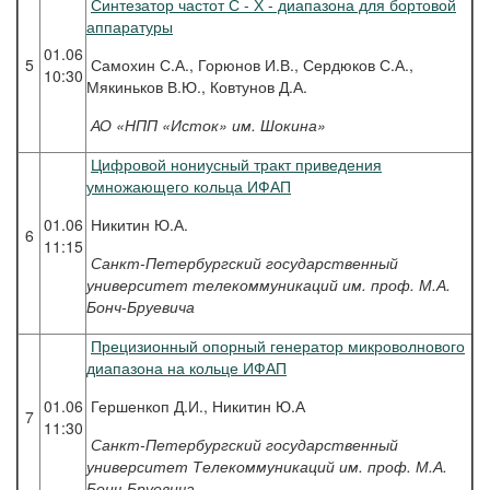
Синтезатор частот С - Х - диапазона для бортовой
аппаратуры
01.06
5
Самохин С.А., Горюнов И.В., Сердюков С.А.,
10:30
Мякиньков В.Ю., Ковтунов Д.А.
АО «НПП «Исток» им. Шокина»
Цифровой нониусный тракт приведения
умножающего кольца ИФАП
01.06
Никитин Ю.А.
6
11:15
Санкт-Петербургский государственный
университет телекоммуникаций им. проф. М.А.
Бонч-Бруевича
Прецизионный опорный генератор микроволнового
диапазона на кольце ИФАП
01.06
Гершенкоп Д.И., Никитин Ю.А
7
11:30
Санкт-Петербургский государственный
университет Телекоммуникаций им. проф. М.А.
Бонч-Бруевича