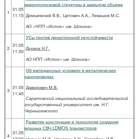
микрополосковой структуры в закрытом объеме
31.05
1
11:15
Демшевский В.В., Цитович А.А., Левашов М.С.
АО «НПП «Исток» им. Шокина»
УСы против диокотронной неустойчивости
31.05
2
Духина
Н.Г.
11:30
АО НПП «Исток» им. Шокина»
Об импедансных условиях в металлических
нанопроводах
31.05
Давидович
М.В.
3
11:45
Саратовский национальный исследовательский
государственный университет им. Н.Г.
Чернышевского
Развитие конструкции и технологии создания
мощных СВЧ LDMOS транзисторов
31.05
4
12:00
Черных М.И., Цоцорин А.Н., Семейкин И.В.