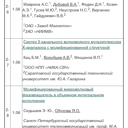
1
1
1
Маврина А.С.
,
Дубовой В.А.
, Федин Д.Н.
, Козин
2-
1.06
1
2
2
А.Э.
, Гусев М.Ю.
, Неустроев Н.С.
, Вирченко
6
2
2
М.К.
, Гайдукевич В.В.
1
ОАО «Завод Магнетон»
2
ЗАО «НИИМВ»
Синтез 3-канального волноводного мультиплексора
X-диапазона с модифицированной структурой
1
2
1
Кац Б.М.
,
Воробьев А.В.
, Мещанов В.П.
2-
1.06
7
1
ООО НПП «НИКА-СВЧ»
2
Саратовский государственный технический
университет им. Ю.А. Гагарина
Модифицированный микроволновый
фазовращатель в объемном интегральном
исполнении
2-
Седышев Э. Ю.,
Обухова Я.О.
1.06
8
Санкт-Петербургский государственный
университет телекоммуникаций им. проф. М.А.