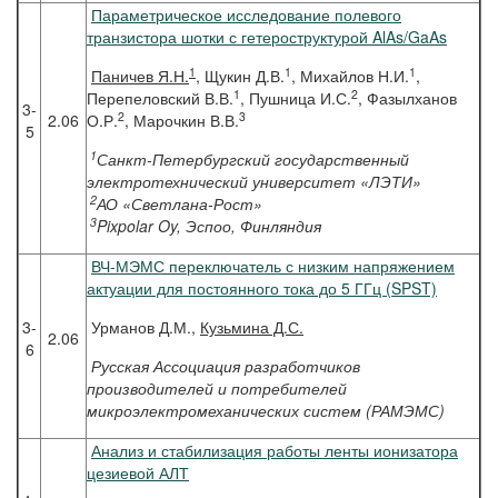
Параметрическое исследование полевого
транзистора шотки с гетероструктурой AlAs/GaAs
1
1
1
Паничев
Я.Н.
, Щукин Д.В.
, Михайлов Н.И.
,
1
2
Перепеловский В.В.
, Пушница И.С.
, Фазылханов
3-
2
3
2.06
О.Р.
, Марочкин В.В.
5
1
Санкт-Петербургский государственный
электротехнический университет «ЛЭТИ»
2
АО «Светлана-Рост»
3
Pixpolar Oy, Эспоо, Финляндия
ВЧ-МЭМС переключатель с низким напряжением
актуации для постоянного тока до 5 ГГц (SPST)
3-
Урманов Д.М.,
Кузьмина Д.С.
2.06
6
Русская Ассоциация разработчиков
производителей и потребителей
микроэлектромеханических систем (РАМЭМС)
Анализ и стабилизация работы ленты ионизатора
цезиевой АЛТ