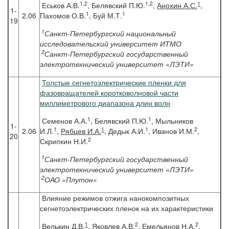
1,2
1,2
1
Еськов А.В.
, Белявский П.Ю.
,
Анохин А.С.
,
1-
1
1
2.06
Пахомов О.В.
, Буй М.Т.
19
1
Санкт-Петербургский национальный
исследовательский университет ИТМО
2
Санкт-Петербургский государственный
электротехнический университет «ЛЭТИ»
Толстые сегнетоэлектрические пленки для
фазовращателей коротковолновой части
миллиметрового диапазона длин волн
1
1
Семенов А.А.
, Белявский П.Ю.
, Мыльников
1-
1
1
1
2
2.06
И.Л.
,
Рябцев И.А.
, Дедык А.И.
, Иванов И.М.
,
20
2
Скрипкин Н.И.
1
Санкт-Петербургский государственный
электротехнический университет «ЛЭТИ»
2
ОАО «Плутон»
Влияние режимов отжига нанокомпозитных
сегнетоэлектрических пленок на их характеристики
1
2
2
Велькин
Д.В.
, Яковлев А.В.
, Емельянов Н.А.
,