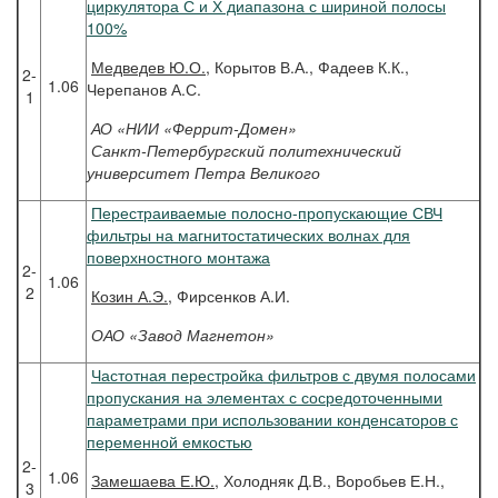
циркулятора С и Х диапазона с шириной полосы
100%
Медведев
Ю.О.
, Корытов В.А., Фадеев К.К.,
2-
1.06
Черепанов А.С.
1
АО «НИИ «Феррит-Домен»
Санкт-Петербургский политехнический
университет Петра Великого
Перестраиваемые полосно-пропускающие СВЧ
фильтры на магнитостатических волнах для
поверхностного монтажа
2-
1.06
2
Козин
А.Э.
, Фирсенков А.И.
ОАО «Завод Магнетон»
Частотная перестройка фильтров с двумя полосами
пропускания на элементах с сосредоточенными
параметрами при использовании конденсаторов с
переменной емкостью
2-
1.06
Замешаева
Е.Ю.
, Холодняк Д.В., Воробьев Е.Н.,
3