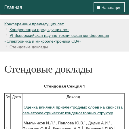
Главная
Навигация
Конференции предыдущих лет
Конференции предыдущих лет
VI Всероссийская научно-техническая конференция
«Электроника и микроэлектроника СВЧ»
Стендовые доклады
Стендовые доклады
Стендовая Секция 1
№
Дата
Доклад
Оценка влияния приэлектродных слоев на свойства
сегнетоэлектрических конденсаторных структур
1
1
1
Мыльников
И.Л.
, Павлова Ю.В.
, Дедык А.И.
,
2
1
1
1-
Пахомов О.В.
, Буровихин А.П.
, Белявсий П.Ю.