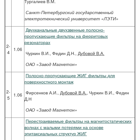
Тургалиев В.М.
Санкт-Петербургский государственный
электротехнический университет «ЛЭТИ»
Двухканальные двухзвенные полосно-
пропускающие фильтры на ферритовых
резонаторах
2-
1.06
4
Чуркин В.И., Федин Д.Н.,
Дубовой В.А.
ОАО «Завод Магнетон»
Полосно-пропускающие ЖИГ фильтры для
поверхностного монтаж
2-
Фирсенков А.И.,
Дубовой В.А.
, Чуркин В.И., Федин
1.06
5
Д.Н
ОАО «Завод Магнетон»
Перестраиваемые фильтры на магнитостатических
волнах с малыми потерями на основе
эпитаксиальных структур ЖИГ