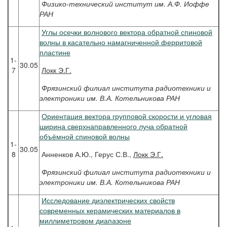
Физико-технический институт им. А.Ф. Иоффе
РАН
Углы осечки волнового вектора обратной спиновой
волны в касательно намагниченной ферритовой
пластине
1-
30.05
7
Локк
Э.Г.
Фрязинский филиал института радиотехники и
электроники им. В.А. Котельникова РАН
Ориентация вектора групповой скорости и угловая
ширина сверхнаправленного луча обратной
объёмной спиновой волны
1-
30.05
8
Анненков А.Ю., Герус С.В.,
Локк Э.Г.
Фрязинский филиал института радиотехники и
электроники им. В.А. Котельникова РАН
Исследование диэлектрических свойств
современных керамических материалов в
миллиметровом диапазоне