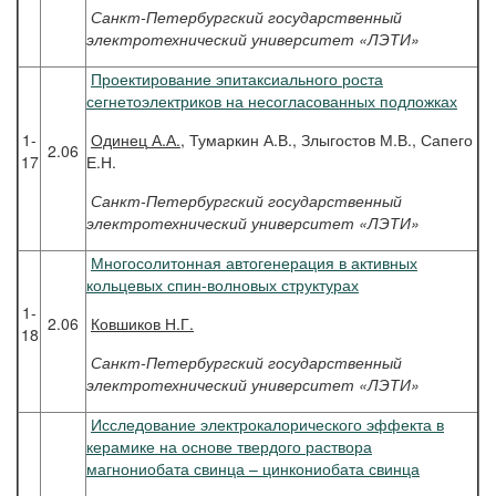
Санкт-Петербургский государственный
электротехнический университет «ЛЭТИ»
Проектирование эпитаксиального роста
сегнетоэлектриков на несогласованных подложках
1-
Одинец
А.А.,
Тумаркин А.В., Злыгостов М.В., Сапего
2.06
17
Е.Н.
Санкт-Петербургский государственный
электротехнический университет «ЛЭТИ»
Многосолитонная автогенерация в активных
кольцевых спин-волновых структурах
1-
2.06
Ковшиков
Н.Г.
18
Санкт-Петербургский государственный
электротехнический университет «ЛЭТИ»
Исследование электрокалорического эффекта в
керамике на основе твердого раствора
магнониобата свинца – цинкониобата свинца