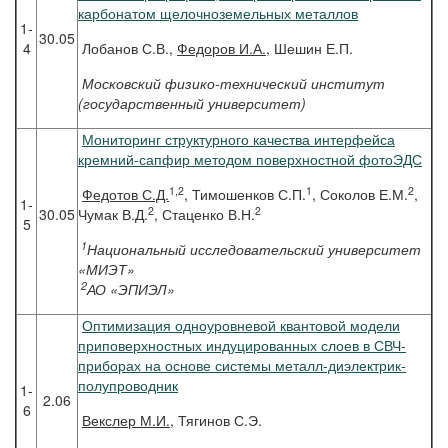
карбонатом щелочноземельных металлов
1-
30.05
4
Лобанов С.В.,
Федоров И.А.
, Шешин Е.П.
Московский физико-технический институт
(государственный университет)
Мониторинг структурного качества интерфейса
кремний-сапфир методом поверхностной фотоЭДС
1,2
1
2
Федотов
С.Д.
, Тимошенков С.П.
, Соколов Е.М.
,
1-
2
2
30.05
Чумак В.Д.
, Стаценко В.Н.
5
1
Национальный исследовательский университет
«МИЭТ»
2
АО «ЭПИЭЛ»
Оптимизация одноуровневой квантовой модели
приповерхностных индуцированных слоев в СВЧ-
приборах на основе системы металл-диэлектрик-
полупроводник
1-
2.06
6
Векслер
М.И.
, Тягинов С.Э.