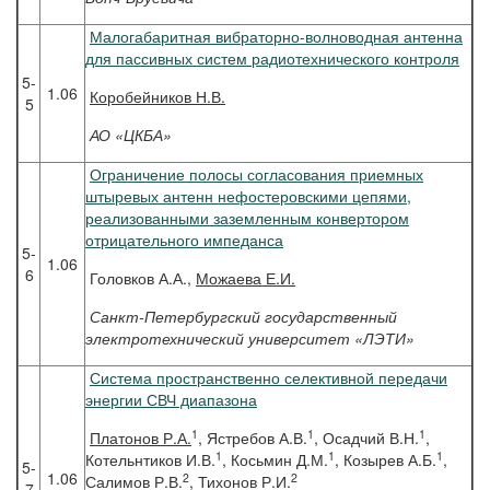
Малогабаритная вибраторно-волноводная антенна
для пассивных систем радиотехнического контроля
5-
1.06
Коробейников
Н.В.
5
АО «ЦКБА»
Ограничение полосы согласования приемных
штыревых антенн нефостеровскими цепями,
реализованными заземленным конвертором
отрицательного импеданса
5-
1.06
6
Головков А.А.,
Можаева Е.И.
Санкт-Петербургский государственный
электротехнический университет «ЛЭТИ»
Система пространственно селективной передачи
энергии СВЧ диапазона
1
1
1
Платонов
Р.А.
, Ястребов А.В.
, Осадчий В.Н.
,
1
1
1
Котельнтиков И.В.
, Косьмин Д.М.
, Козырев А.Б.
,
5-
1.06
2
2
Салимов Р.В.
, Тихонов Р.И.
7