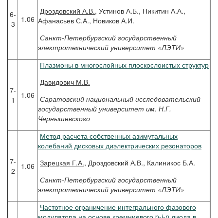
Дроздовский
А.В.
, Устинов А.Б., Никитин А.А.,
6-
1.06
Афанасьев С.А., Новиков А.И.
3
Санкт-Петербургский государственный
электротехнический университет «ЛЭТИ»
Плазмоны в многослойных плоскослоистых структур
Давидович
М.В.
7-
1.06
Саратовский национальный исследовательский
1
государственный университет им. Н.Г.
Чернышевского
Метод расчета собственных азимутальных
колебаний дисковых диэлектрических резонаторов
7-
Зарецкая
Г.А.
, Дроздовский А.В., Калиникос Б.А.
1.06
2
Санкт-Петербургский государственный
электротехнический университет «ЛЭТИ»
Частотное ограничение интегрального фазового
модулятора на основе кремниевого p-i-n диода в