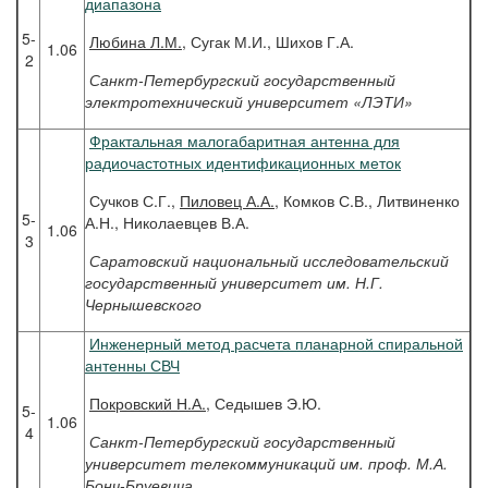
диапазона
5-
Любина
Л.М.
, Сугак М.И., Шихов Г.А.
1.06
2
Санкт-Петербургский государственный
электротехнический университет «ЛЭТИ»
Фрактальная малогабаритная антенна для
радиочастотных идентификационных меток
Сучков С.Г.,
Пиловец А.А.
, Комков С.В., Литвиненко
5-
А.Н., Николаевцев В.А.
1.06
3
Саратовский национальный исследовательский
государственный университет им. Н.Г.
Чернышевского
Инженерный метод расчета планарной спиральной
антенны СВЧ
Покровский
Н.А.
, Седышев Э.Ю.
5-
1.06
4
Санкт-Петербургский государственный
университет телекоммуникаций им. проф. М.А.
Бонч-Бруевича