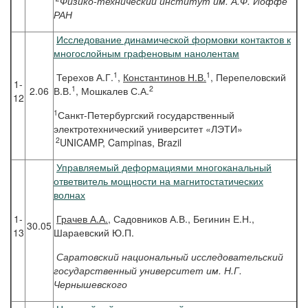
Физико-технический институт им. А.Ф. Иоффе
РАН
Исследование динамической формовки контактов к
многослойным графеновым нанолентам
1
1
Терехов А.Г.
,
Константинов Н.В.
, Перепеловский
1-
1
2
2.06
В.В.
, Мошкалев С.А.
12
1
Санкт-Петербургский государственный
электротехнический университет «ЛЭТИ»
2
UNICAMP, Campinas, Brazil
Управляемый деформациями многоканальный
ответвитель мощности на магнитостатических
волнах
1-
Грачев
А.А.
, Садовников А.В., Бегинин Е.Н.,
30.05
13
Шараевский Ю.П.
Саратовский национальный исследовательский
государственный университет им. Н.Г.
Чернышевского