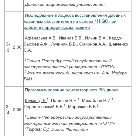
Донецкий национальный университет
Исследование процесса восстановления диодных
лавинных обострителей на основе 4H-SiC при
работе в периодическом режиме
Афанасьев А.В., Иванов Б.В., Ильин В.А., Кардо-
3-
Сысоев А.Ф., Лучинин В.В., Смирнов А.А., Шевченко
2.06
3
С.А.
1
Санкт-Петербургский государственный
электротехнический университет «ЛЭТИ»
2
Физико-технический институт им. А.Ф. Иоффе
РАН
Программирование однозатворного PIN диода
1
1
1
Щукин
Д.В.
, Паничев Я.Н.
, Михайлов Н.И.
,
1
2
3-
Перепеловский В.В.
, Марочкин В.В.
2.06
4
1
Санкт-Петербургский государственный
электротехнический университет «ЛЭТИ»
2
Pixpolar Oy, Эспоо, Финляндия