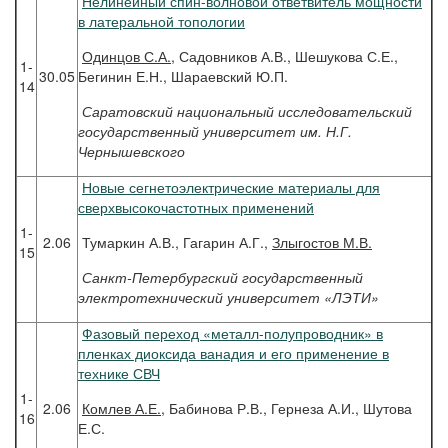
Нелинейный спин-волновой ответвитель мощности
в латеральной топологии
Одинцов
С.А.
, Садовников А.В., Шешукова С.Е.,
1-
30.05
Бегинин Е.Н., Шараевский Ю.П.
14
Саратовский национальный исследовательский
государственный университет им. Н.Г.
Чернышевского
Новые сегнетоэлектрические материалы для
сверхвысокочастотных применений
1-
2.06
Тумаркин А.В., Гагарин А.Г.,
Злыгостов М.В.
15
Санкт-Петербургский государственный
электротехнический университет «ЛЭТИ»
Фазовый переход «металл-полупроводник» в
пленках диоксида ванадия и его применение в
технике СВЧ
1-
2.06
Комлев
А.Е.
, Бабинова Р.В., Гернеза А.И., Шутова
16
Е.С.