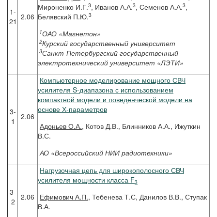
3
3
3
Мироненко И.Г.
, Иванов А.А.
, Семенов А.А.
,
1-
3
2.06
Белявский П.Ю.
21
1
ОАО «Магнетон»
2
Курский государственный университет
3
Санкт-Петербургский государственный
электротехнический университет «ЛЭТИ»
Компьютерное моделирование мощного СВЧ
усилителя S-диапазона с использованием
компактной модели и поведенческой модели на
основе Х-параметров
3-
2.06
1
Адоньев
О.А.
, Котов Д.В., Блинников А.А., Ижуткин
В.С.
АО «Всероссийский НИИ радиотехники»
Нагрузочная цепь для широкополосного СВЧ
усилителя мощности класса F
3
3-
2.06
Ефимович
А.П.
, Тебенева Т.С, Данилов В.В., Ступак
2
В.А.