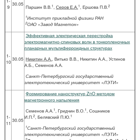
1-
30.05
1
1
2
9
Паршин В.В.
,
Серов Е.А.
, Ершова П.В.
1
Институт прикладной физики РАН
2
ОАО «Завод Магнетон»
Эффективная электрическая перестройка
электромагнитно-спиновых волн в тонкопленочных
планарных мультиферроидных структурах
1-
30.05
Никитин
А.А.
, Витько В.В., Никитин А.А., Устинов
10
А.Б., Семенов А.А.
Санкт-Петербургский государственный
электротехнический университет «ЛЭТИ»
Формирование наноструктур ZnO методом
магнетронного напыления
1
1
Семенов А.А.
, Гридчин В.О.
, Сошников
2
1
1-
И.П.
, Белявский П.Ю.
30.05
11
1
Санкт-Петербургский государственный
электротехнический университет «ЛЭТИ»
2