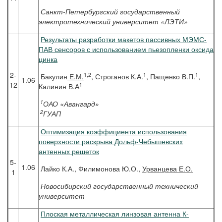
Санкт-Петербургский государственный
электротехнический университет «ЛЭТИ»
Результаты разработки макетов пассивных МЭМС-
ПАВ сенсоров с использованием пьезопленки оксида
цинка
2-
1,2
1
1
Бакулин
Е.М.
, Строганов К.А.
, Пащенко В.П.
,
1.06
12
1
Калинин В.А
1
ОАО «Авангард»
2
ГУАП
Оптимизация коэффициента использования
поверхности раскрыва Дольф-Чебышевских
антенных решеток
5-
1.06
Лайко К.А., Филимонова Ю.О.,
Урванцева Е.О.
1
Новосибирский государственный технический
университет
Плоская металлическая линзовая антенна К-