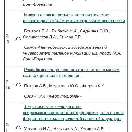
Бонч-Бруевича
Микроволновые фильтры на эллиптических
резонаторах в объёмном интегральном исполнении
Бочаров Е.И.,
Рыбалко И.А.
, Седышев Э.Ю.,
2-
Селиверстов Л.А., Сикора Г.Р.
1.06
9
Санкт-Петербургский государственный
университет телекоммуникаций им. проф. М.А.
Бонч-Бруевича
Разработка направленного ответвителя с малым
коэффициентом ответвления
2-
1.06
Петров
А.В.
, Медведев Ю.О., Фадеев К.К.
10
ОАО «НИИ «Феррит-Домен»
Теоретическое исследование
сверхвысокочастотного интерферометра на основе
феррит-сегнетоэлектрической слоистой структуры
2-
1.06
Устинова
И.А.
, Никитин А.А., Устинов А.Б.
11