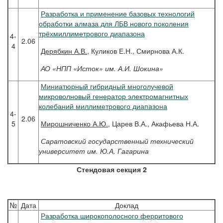
Разработка и применение базовых технологий
обработки алмаза для ЛБВ нового поколения
трёхмиллиметрового диапазона
4-
2.06
4
Дерябкин
А.В.
, Куликов Е.Н., Смирнова А.К.
АО «НПП «Исток» им. А.И. Шокина»
Миниатюрный гибридный многолучевой
микроволновый генератор электромагнитных
колебаний миллиметрового диапазона
4-
2.06
5
Мирошниченко
А.Ю.
, Царев В.А., Акафьева Н.А.
Саратовский государственный технический
университет им. Ю.А. Гагарина
Стендовая секция 2
№
Дата
Доклад
Разработка широкополосного ферритового