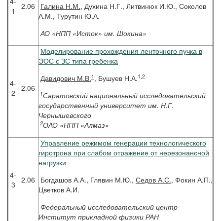
4-
2.06
Галина
Н.М.
, Духина Н.Г., Литвинюк И.Ю., Соколов
1
А.М., Турутин Ю.А.
АО «НПП «Исток» им. Шокина»
Моделирование прохождения ленточного пучка в
ЭОС с ЗС типа гребенка
1
1,2
Давидович
М.В.
, Бушуев Н.А.
4-
2.06
2
1
Саратовский национальный исследовательский
государственный университет им. Н.Г.
Чернышевского
2
ОАО «НПП «Алмаз»
Управление режимом генерации технологического
гиротрона при слабом отражение от нерезонансной
нагрузки
4-
2.06
Богдашов А.А., Глявин М.Ю.,
Седов А.С.
, Фокин А.П.,
3
Цветков А.И.
Федеральный исследовательский центр
Институт прикладной физики РАН