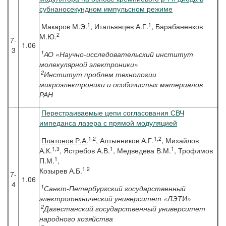
субнаносекундном импульсном режиме
1
1
Макаров М.Э.
, Итальянцев А.Г.
, Барабаненков
2
М.Ю.
7-
1.06
3
1
АО «Научно-исследовательский институт
молекулярной электроники»
2
Институт проблем технологии
микроэлектроники и особочистых материалов
РАН
Перестраиваемые цепи согласования СВЧ
импеданса лазера с прямой модуляцией
1,2
1,2
Платонов
Р.А.
, Алтынников А.Г.
, Михайлов
1,3
1
1
А.К.
, Ястребов А.В.
, Медведева В.М.
, Трофимов
1
П.М.
,
1,2
Козырев А.Б.
7-
1.06
4
1
Санкт-Петербургский государственный
электротехнический университет «ЛЭТИ»
2
Дагестанский государственный университет
народного хозяйства