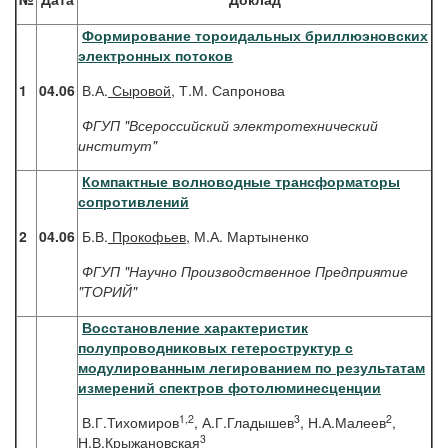
Формирование тороидальных бриллюэновских
электронных потоков
1
04.06
В.А.
Сыровой
, Т.М. Сапронова
ФГУП "Всероссийский электротехнический
институт"
Компактные волноводные трансформаторы
сопротивлений
2
04.06
Б.В.
Прокофьев
, М.А. Мартыненко
ФГУП "Научно Производственное Предприятие
"ТОРИЙ"
Восстановление характеристик
полупроводниковых гетероструктур с
модулированным легированием по результатам
измерений спектров фотолюминесценции
1,2
3
2
В.Г.Тихомиров
, А.Г.Гладышев
, Н.А.Малеев
,
3
Н.В.Крыжановская