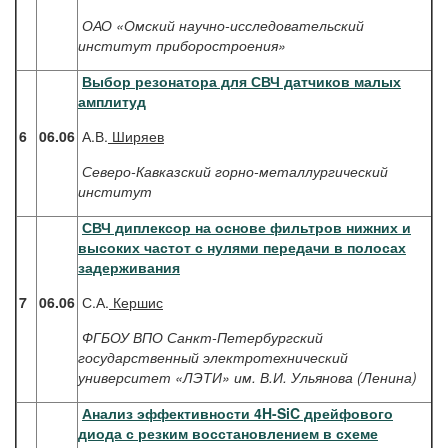
ОАО «Омский научно-исследовательский
институт приборостроения»
Выбор резонатора для СВЧ датчиков малых
амплитуд
6
06.06
А.В.
Ширяев
Северо-Кавказский горно-металлургический
институт
СВЧ диплексор на основе фильтров нижних и
высоких частот с нулями передачи в полосах
задерживания
7
06.06
С.А.
Кершис
ФГБОУ ВПО Санкт-Петербургский
государственный электротехнический
университет «ЛЭТИ» им. В.И. Ульянова (Ленина)
Анализ эффективности 4H-SiC дрейфового
диода с резким восстановлением в схеме