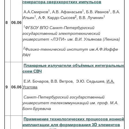
генератора сверхкоротких импульсов
1
1
1
А.А.Смирнов
, А.В. Афанасьев
, Б.В. Иванов
, В.А.
1
2
1
Ильин
, А.Ф. Кардо-Сысоев
, В.В. Лучинин
8
06.06
1
ФГБОУ ВПО Санкт-Петербургский
государственный электротехнический
университет «ЛЭТИ» им. В.И. Ульянова (Ленина)
2
Физико-технический институт им.А.Ф.Иоффе
РАН
Планарные излучатели объёмных интегральных
схем СВЧ
Е.И. Бочаров, В.В. Ветров, Э.Ю. Седышев,
И.А.
9
06.06
Усатова
Санкт-Петербургский государственный
университет телекоммуникаций им. проф. М.А.
Бонч-Бруевича
Применение технологических процессов ионной
имплантации для формирования 3D элементов