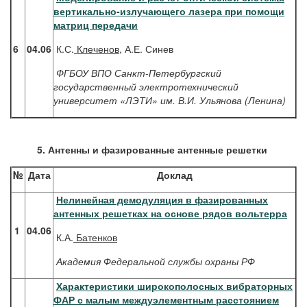
вертикально-излучающего лазера при помощи
матриц передачи
6
04.06
К.С.
Клеченов
, А.Е. Синев
ФГБОУ ВПО Санкт-Петербургский
государственный электротехнический
университет «ЛЭТИ» им. В.И. Ульянова (Ленина)
5. Антенны и фазированные антенные решетки
№
Дата
Доклад
Нелинейная демодуляция в фазированных
антенных решетках на основе рядов вольтерра
1
04.06
К.А.
Батенков
Академия Федеральной службы охраны РФ
Характеристики широкополосных вибраторных
ФАР с малым междуэлементным расстоянием