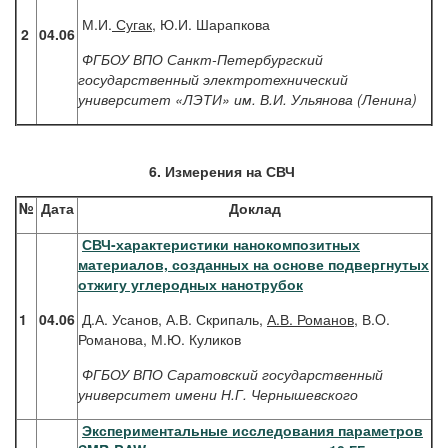
М.И.
Сугак
, Ю.И. Шарапкова
2
04.06
ФГБОУ ВПО Санкт-Петербургский
государственный электротехнический
университет «ЛЭТИ» им. В.И. Ульянова (Ленина)
6. Измерения на СВЧ
№
Дата
Доклад
СВЧ-характеристики нанокомпозитных
материалов, созданных на основе подвергнутых
отжигу углеродных нанотрубок
1
04.06
Д.А. Усанов, А.В. Скрипаль,
А.В. Романов
, В.O.
Романова, М.Ю. Куликов
ФГБОУ ВПО Саратовский государственный
университет имени Н.Г. Чернышевского
Экспериментальные исследования параметров