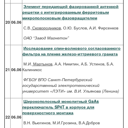
Элемент передающей фазированной антенной
решетки с интегрированным ферритовым
микрополосковым фазовращателем
20
06.06
С.В.
Сковородников
, О.Ю. Буслов, А.И. Фирсенков
ОАО “Завод Магнетон”
Исследование спин-волнового согласованного
фильтра на пленке железо-иттриевого граната
М.И.
Мартынов
, А.А. Никитин, А.Б. Устинов, Б.А.
21
06.06
Калиникос
ФГБОУ ВПО Санкт-Петербургский
государственный электротехнический
университет «ЛЭТИ» им. В.И. Ульянова (Ленина)
Широкополосный монолитный GaAs
переключатель SP4T в корпусе для
поверхностного монтажа
22
06.06
В.Н. Вьюгинов, М.И.Грозина, В.А.Добров