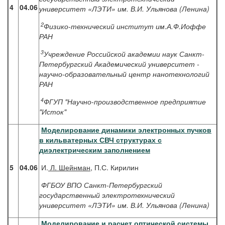
4
04.06
университет «ЛЭТИ» им. В.И. Ульянова (Ленина)
2
Физико-технический институт им.А.Ф.Иоффе
РАН
3
Учреждение Российской академии наук Санкт-
Петербургский Академический университет -
научно-образовательный центр нанотехнологий
РАН
4
ФГУП "Научно-производственное предприятие
"Исток"
Моделирование динамики электронных пучков
в кильватерных СВЧ структурах с
диэлектрическим заполнением
5
04.06
И.
Л. Шейнман
, П.С. Кирилин
ФГБОУ ВПО Санкт-Петербургский
государственный электротехнический
университет «ЛЭТИ» им. В.И. Ульянова (Ленина)
Моделирование и расчет оптической системы