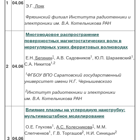
1
04.06
Э.Г.
Локк
Фрязинский филиал Института радиотехники и
электроники им. В.А. Котельникова РАН
Многомодовое распространение
поверхностных магнитостатических волн в
нерегулярных узких ферритовых волноводах
1
1
1
Е.Н.
Бегинин
, А.В. Садовников
, Ю.П. Шараевский
,
1,2
С.А. Никитов
2
04.06
1
ФГБОУ ВПО Саратовский государственный
университет имени Н.Г. Чернышевского
2
Институт радиотехники и электроники
им. В.А. Котельникова РАН
Влияние плазмы на углеродную нанотрубку:
мультимасштабное моделирование
1
1
О.Е. Глухова
,
А.С. Колесникова
, М.М.
1
2
2
Слепченков
, Г.В. Торгашов
, Н.И. Синицын
3
04.06