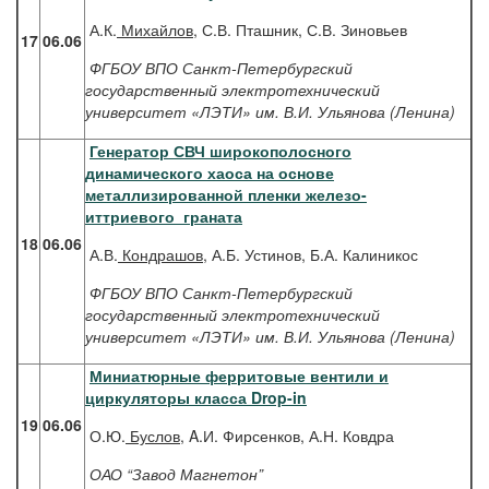
А.К.
Михайлов
, С.В. Пташник, С.В. Зиновьев
17
06.06
ФГБОУ ВПО Санкт-Петербургский
государственный электротехнический
университет «ЛЭТИ» им. В.И. Ульянова (Ленина)
Генератор СВЧ широкополосного
динамического хаоса на основе
металлизированной пленки железо-
иттриевого граната
18
06.06
А.В.
Кондрашов
, А.Б. Устинов, Б.А. Калиникос
ФГБОУ ВПО Санкт-Петербургский
государственный электротехнический
университет «ЛЭТИ» им. В.И. Ульянова (Ленина)
Миниатюрные ферритовые вентили и
циркуляторы класса Drop-in
19
06.06
О.Ю.
Буслов
, A.И. Фирсенков, А.Н. Ковдра
ОАО “Завод Магнетон”