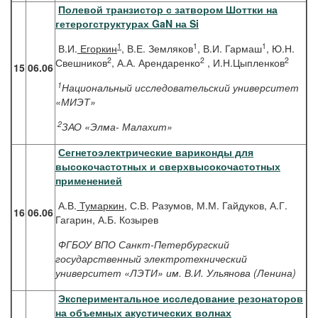
Полевой транзистор с затвором Шоттки на
гетерогструктурах GaN на Si
1
1
1
В.И.
Егоркин
, В.Е. Земляков
, В.И. Гармаш
, Ю.Н.
2
2
2
Свешников
, А.А. Арендаренко
, И.Н.Цыпленков
15
06.06
1
Национальный исследовательский университет
«МИЭТ»
2
ЗАО «Элма- Малахит»
Сегнетоэлектрические вариконды для
высокочастотных и сверхвысокочастотных
примененией
А.В.
Тумаркин
, С.В. Разумов, М.М. Гайдуков, А.Г.
16
06.06
Гагарин, А.Б. Козырев
ФГБОУ ВПО Санкт-Петербургский
государственный электротехнический
университет «ЛЭТИ» им. В.И. Ульянова (Ленина)
Экспериментальное исследование резонаторов
на объемных акустических волнах