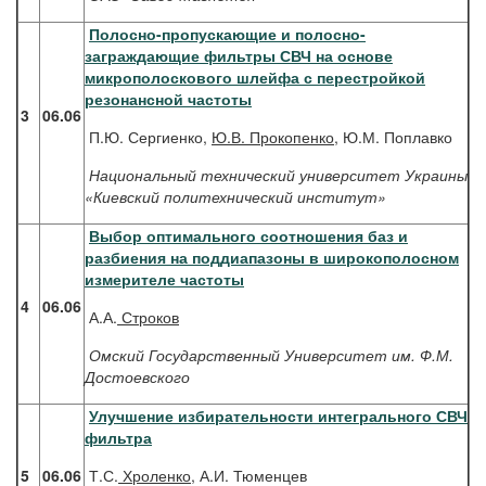
Полосно-пропускающие и полосно-
заграждающие фильтры СВЧ на основе
микрополоскового шлейфа с перестройкой
резонансной частоты
3
06.06
П.Ю. Сергиенко,
Ю.В. Прокопенко
, Ю.М. Поплавко
Национальный технический университет Украины
«Киевский политехнический институт»
Выбор оптимального соотношения баз и
разбиения на поддиапазоны в широкополосном
измерителе частоты
4
06.06
А.А.
Строков
Омский Государственный Университет им. Ф.М.
Достоевского
Улучшение избирательности интегрального СВЧ
фильтра
5
06.06
Т.С.
Хроленко
, А.И. Тюменцев