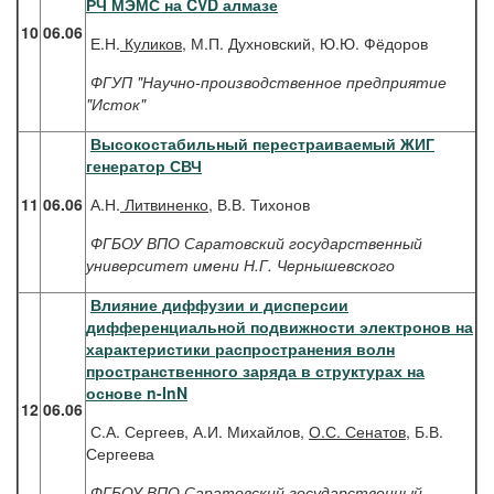
РЧ МЭМС на CVD алмазе
10
06.06
Е.Н.
Куликов
, М.П. Духновский, Ю.Ю. Фёдоров
ФГУП "Научно-производственное предприятие
"Исток"
Высокостабильный перестраиваемый ЖИГ
генератор СВЧ
11
06.06
А.Н.
Литвиненко
, В.В. Тихонов
ФГБОУ ВПО Саратовский государственный
университет имени Н.Г. Чернышевского
Влияние диффузии и дисперсии
дифференциальной подвижности электронов на
характеристики распространения волн
пространственного заряда в структурах на
основе n-InN
12
06.06
С.А. Сергеев, А.И. Михайлов,
О.С. Сенатов
, Б.В.
Сергеева
ФГБОУ ВПО Саратовский государственный