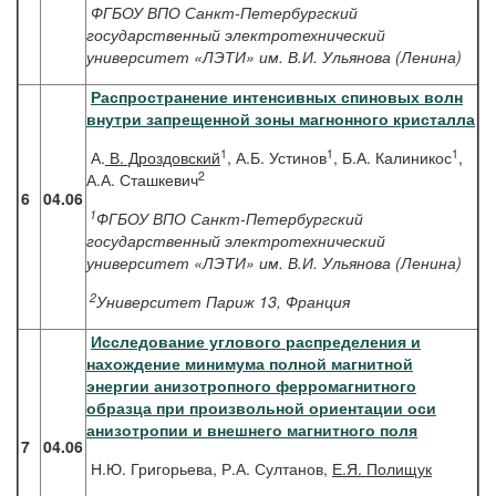
ФГБОУ ВПО Санкт-Петербургский
государственный электротехнический
университет «ЛЭТИ» им. В.И. Ульянова (Ленина)
Распространение интенсивных спиновых волн
внутри запрещенной зоны магнонного кристалла
1
1
1
А.
В. Дроздовский
, А.Б. Устинов
, Б.А. Калиникос
,
2
А.А. Сташкевич
6
04.06
1
ФГБОУ ВПО Санкт-Петербургский
государственный электротехнический
университет «ЛЭТИ» им. В.И. Ульянова (Ленина)
2
Университет Париж 13, Франция
Исследование углового распределения и
нахождение минимума полной магнитной
энергии анизотропного ферромагнитного
образца при произвольной ориентации оси
анизотропии и внешнего магнитного поля
7
04.06
Н.Ю. Григорьева, Р.А. Султанов,
Е.Я. Полищук