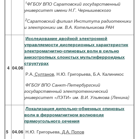
1
ФГБОУ ВПО Саратовский государственный
университет имени Н.Г. Чернышевского
2
Саратовский филиал Института радиотехники
и электроники им. В.А. Котельникова РАН
Исследование двойной электронной
управляемости дисперсионных характеристик
электромагнитно-спиновых волн в сильно
анизотропных слоистых мультиферроидных
структурах
4
04.06
Р.А.
Султанов
, Н.Ю. Григорьева, Б.А. Калиникос
ФГБОУ ВПО Санкт-Петербургский
государственный электротехнический
университет «ЛЭТИ» им. В.И. Ульянова (Ленина)
Локализация дипольно-обменных спиновых
волн в ферромагнитном волноводе
прямоугольного сечения
5
04.06
Н.Ю. Григорьева,
Д.А. Попов