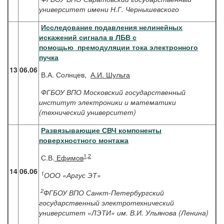
университет имени Н.Г. Чернышевского
Исследование подавления нелинейных
искажений сигнала в ЛБВ с
помощью премодуляции тока электронного
пучка
13
06.06
В.А. Солнцев,
А.И. Шульга
ФГБОУ ВПО Московский государственный
институт электроники и математики
(технический университет)
Развязывающие СВЧ компоненты
поверхностного монтажа
1,2
С.В.
Ефимов
14
06.06
1
ООО
«Аргус ЭТ»
2
ФГБОУ ВПО Санкт-Петербургский
государственный электротехнический
университет «ЛЭТИ» им. В.И. Ульянова (Ленина)