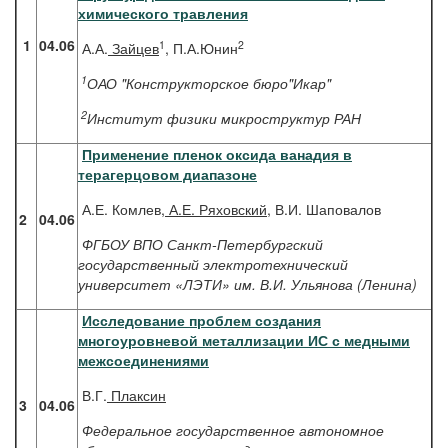
химического травления
1
04.06
1
2
А.А.
Зайцев
, П.А.Юнин
1
ОАО "Конструкторское бюро"Икар"
2
Институт физики микроструктур РАН
Применение пленок оксида ванадия в
терагерцовом диапазоне
А.Е. Комлев,
А.Е. Ряховский
, В.И. Шаповалов
2
04.06
ФГБОУ ВПО Санкт-Петербургский
государственный электротехнический
университет «ЛЭТИ» им. В.И. Ульянова (Ленина)
Исследование проблем создания
многоуровневой металлизации ИС с медными
межсоединениями
В.Г.
Плаксин
3
04.06
Федеральное государственное автономное