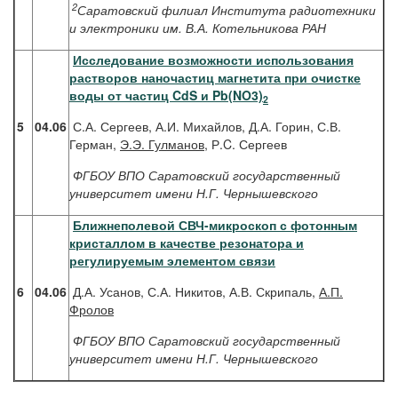
2
Саратовский филиал Института радиотехники
и электроники им. В.А. Котельникова РАН
Исследование возможности использования
растворов наночастиц магнетита при очистке
воды от частиц CdS и Pb(NO3)
2
5
04.06
С.А. Сергеев, А.И. Михайлов, Д.А. Горин, С.В.
Герман,
Э.Э. Гулманов
, Р.C. Сергеев
ФГБОУ ВПО Саратовский государственный
университет имени Н.Г. Чернышевского
Ближнеполевой СВЧ-микроскоп с фотонным
кристаллом в качестве резонатора и
регулируемым элементом связи
6
04.06
Д.А. Усанов, С.А. Никитов, А.В. Скрипаль,
А.П.
Фролов
ФГБОУ ВПО Саратовский государственный
университет имени Н.Г. Чернышевского