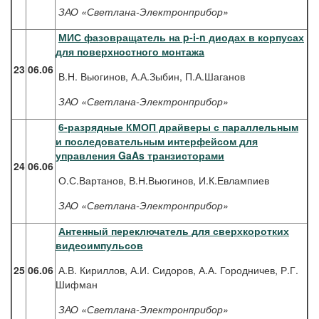
ЗАО «Светлана-Электронприбор»
МИС фазовращатель на p-i-n диодах в корпусах
для поверхностного монтажа
23
06.06
В.Н. Вьюгинов, А.А.Зыбин, П.А.Шаганов
ЗАО «Светлана-Электронприбор»
6-разрядные КМОП драйверы с параллельным
и последовательным интерфейсом для
управления GaAs транзисторами
24
06.06
О.С.Вартанов, В.Н.Вьюгинов, И.К.Евлампиев
ЗАО «Светлана-Электронприбор»
Антенный переключатель для сверхкоротких
видеоимпульсов
25
06.06
А.В. Кириллов, А.И. Сидоров, А.А. Городничев, Р.Г.
Шифман
ЗАО «Светлана-Электронприбор»