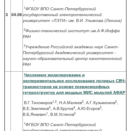
1
ФГБОУ ВПО Санкт-Петербургский
3
04.06
государственный электротехнический
университет «ЛЭТИ» им. В.И. Ульянова (Ленина)
2
Физико-технический институт им.А.Ф.Иоффе
РАН
3
Учреждение Российской академии наук Санкт-
Петербургский Академический университет -
научно-образовательный центр нанотехнологий
РАН
Численное моделирование и
экспериментальное исследование полевых СВЧ-
транзисторов на основе псевдоморфных
гетероструктур для мощных МИС модулей АФАР
1,2
2
2
В.Г.Тихомиров
, Н.А.Малеев
, А.Г.Кузьменков
,
4
4
3
В.Е.Земляков
, А.В.Крутов
, А.Ю.Егоров
,
1
2
В.Б.Янкевич
, В.М.Устинов
1
ФГБОУ ВПО Санкт-Петербургский
государственный электротехнический