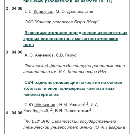
SMR-BAW резонаторов на частоте 10 ГГц
2
04.06
С.Е.
Коршунов
, М.Ю. Двоешерстов
ОАО "Конструкторское Бюро "Икар"
Экспериментальное определение изочастотных
кривых поверхностных магнитостатических
волн
3
04.06
А.Ю.
Анненков
, С.В. Герус
Фрязинский филиал Института радиотехники и
электроники им. В.А. Котельникова РАН
СВЧ радиопоглощающие покрытия на основе
толстых пленок
полимерных композитных
наноматериалов
1
1,2
C.Ю.
Молчанов
, Н.М. Ушаков
, И.Д.
1,2
2
Кособудский
, В.Я. Подвигалкин
4
04.06
1
ФГБОУ ВПО Саратовский государственный
технический университет имени Ю. А. Гагарина