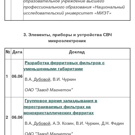
образовательное учреждение высшего
профессионального образования «Национальный
исследовательский университет «МИЭТ»
3. Элементы, приборы и устройства СВЧ
микроэлектроник
№
Дата
Доклад
Разработка ферритовых фильтров с
уменьшенными габаритами
1
06.06
В.А.
Дубовой
, В.И. Чуркин
ОАО "Завод Магнетон"
Групповое время запаздывания в
перестраиваемых фильтрах на
монокристаллических ферритах
2
06.06
В.А.
Дубовой
, А.Э. Козин, В.И. Чуркин, Д.Н. Федин
ОАО "Завод Магнетон"